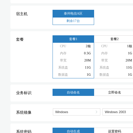
泰州电信A区
宿主机
剩余17台
套餐1
套餐2
套餐
CPU
2核
CPU
1核
内存
0.5G
内存
1G
带宽
20M
带宽
20M
系统盘
11G
系统盘
11G
数据盘
1G
数据盘
1G
自动命名
立即命名
业务标识
系统镜像
自动生成
设置密码
系统密码