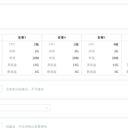
套餐3
套餐4
套餐5
CPU
2核
CPU
2核
CPU
4核
内存
1G
内存
2G
内存
2G
带宽
20M
带宽
20M
带宽
20M
系统盘
11G
系统盘
11G
系统盘
11G
数据盘
1G
数据盘
1G
数据盘
1G
业务标识创建后，不可修改
创建后，可在控制台查看密码