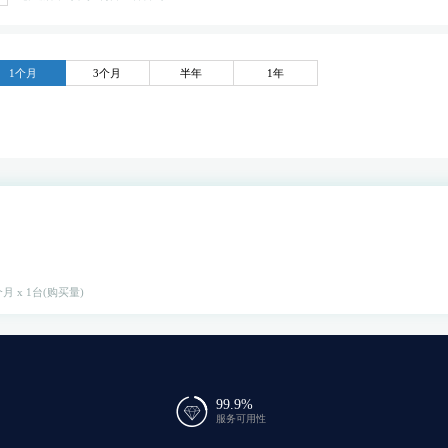
1个月
3个月
半年
1年
月 x 1台(购买量)
99.9%
服务可用性