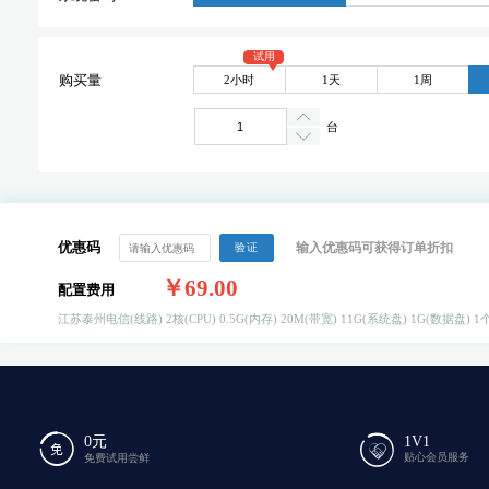
试用
2小时
1天
1周
购买量
台
优惠码
输入优惠码可获得订单折扣
验证
￥69.00
配置费用
江苏泰州电信(线路)
2核(CPU)
0.5G(内存)
20M(带宽)
11G(系统盘)
1G(数据盘)
1个
0元
1V1
贴心会员服务
免费试用尝鲜