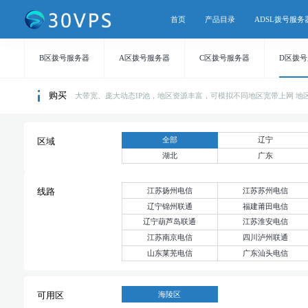
首页
产品目录
ADSL拨号服务
B区拨号服务器
A区拨号服务器
C区拨号服务器
D区拨
购买
大带宽、庞大动态IP池，地区资源丰富，可模拟不同地区宽带上网 地区持续
全部
辽宁
区域
湖北
广东
江苏扬州电信
江苏苏州电信
线路
辽宁锦州联通
福建莆田电信
辽宁葫芦岛联通
江苏淮安电信
江苏南京电信
四川泸州联通
山东莱芜电信
广东汕头电信
海陵区
可用区