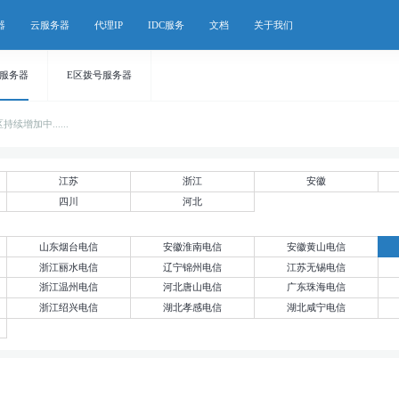
器
云服务器
代理IP
IDC服务
文档
关于我们
号服务器
E区拨号服务器
增加中......
江苏
浙江
安徽
四川
河北
山东烟台电信
安徽淮南电信
安徽黄山电信
浙江丽水电信
辽宁锦州电信
江苏无锡电信
浙江温州电信
河北唐山电信
广东珠海电信
浙江绍兴电信
湖北孝感电信
湖北咸宁电信