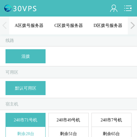
会员名：
A区拨号服务器
C区拨号服务器
D区拨号服务器
实名认证
线路
未认证
混拨
充值
A
D
B
C
E
可用区
订单管理
默认可用区
进入控制台
宿主机
退出
240市71号机
240市49号机
240市7号机
剩余28台
剩余51台
剩余65台