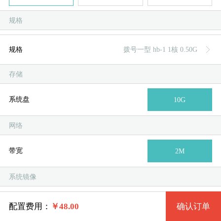
规格
规格
拨号一型 hb-1 1核 0.50G
存储
规格
服
服
系统盘
10G
拨号一型 hb-1 1核 0.50G
网络
拨号二型 hb-2 2核 1G
带宽
2M
系统类别
系统版本
拨号三型 hb-3 4核 2G
系统镜像
系统类别
Windows
拨号四型 hb-4 4核 4G
精简版winxp
Windows
配置费用：
￥
48.00
确认订单