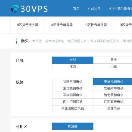
首页
产品目录
ADSL拨号服务
B区拨号服务器
A区拨号服务器
C区拨号服务器
D区拨
购买
大带宽、庞大动态IP池，地区资源丰富，可模拟不同地区宽带上网 地区持续
全部
重庆
区域
江西
山东
福建三明电信
安徽池州电信
线路
浙江衢州电信
安徽蚌埠电信
福建福州电信
河北承德电信
四川泸州联通
江西宜春电信
河北张家口电信
三亚电信
贵池区
可用区