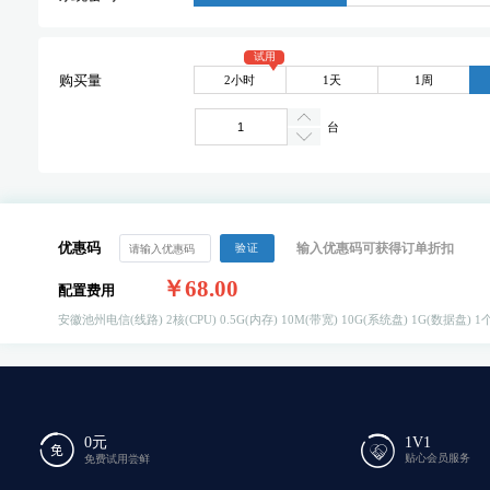
试用
2小时
1天
1周
购买量
台
优惠码
输入优惠码可获得订单折扣
验证
￥68.00
配置费用
安徽池州电信(线路)
2核(CPU)
0.5G(内存)
10M(带宽)
10G(系统盘)
1G(数据盘)
1个
0元
1V1
贴心会员服务
免费试用尝鲜