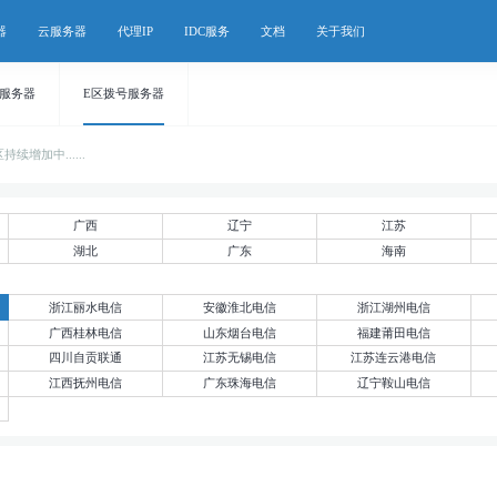
器
云服务器
代理IP
IDC服务
文档
关于我们
号服务器
E区拨号服务器
增加中......
广西
辽宁
江苏
湖北
广东
海南
浙江丽水电信
安徽淮北电信
浙江湖州电信
广西桂林电信
山东烟台电信
福建莆田电信
四川自贡联通
江苏无锡电信
江苏连云港电信
江西抚州电信
广东珠海电信
辽宁鞍山电信