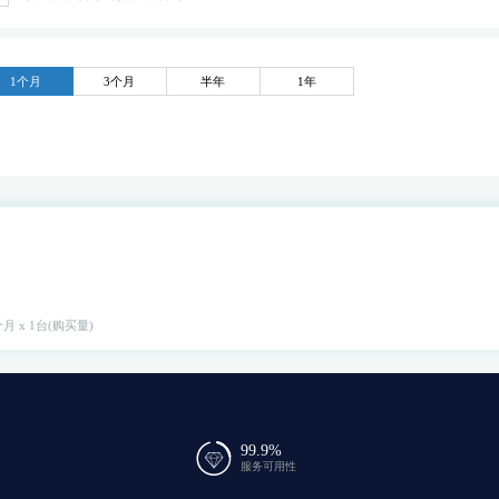
1个月
3个月
半年
1年
月 x 1台(购买量)
99.9%
服务可用性