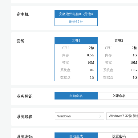
安徽池州电信01-贵池A
宿主机
剩余82台
套餐1
套餐2
套餐
CPU
2核
CPU
2核
内存
0.5G
内存
1G
带宽
10M
带宽
10M
系统盘
10G
系统盘
10G
数据盘
1G
数据盘
1G
自动命名
立即命名
业务标识
系统镜像
自动生成
设置密码
系统密码