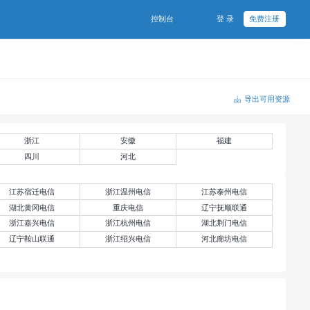
控制台
登 录
免费注册
导出可用资源
浙江
安徽
福建
四川
河北
江苏宿迁电信
浙江温州电信
江苏泰州电信
湖北黄冈电信
重庆电信
辽宁抚顺联通
浙江嘉兴电信
浙江杭州电信
湖北荆门电信
辽宁鞍山联通
浙江绍兴电信
河北廊坊电信