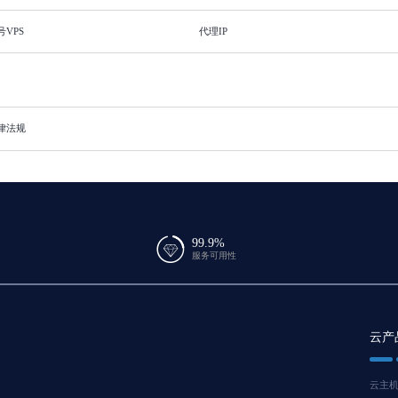
号VPS
代理IP
律法规
99.9%
服务可用性
云产
云主