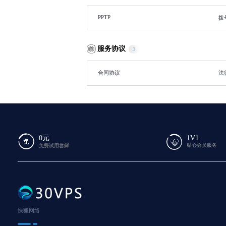
PPTP
拨
服务协议
3
合同协议
法
0元
1V1
贴心会员服务
免费试用尝鲜
快狐网络