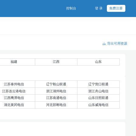
控制台
登 录
免费注册
导出可用资源
福建
江西
山东
江苏泰州电信
辽宁鞍山联通
辽宁营口联通
江苏连云港电信
浙江湖州电信
浙江舟山电信
江西鹰潭电信
江苏南通电信
山东日照联通
湖北黄冈电信
河北邯郸电信
山东威海电信