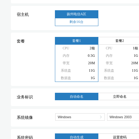
扬州电信A区
宿主机
剩余16台
套餐1
套餐2
套餐
CPU
2核
CPU
1核
内存
0.5G
内存
1G
带宽
20M
带宽
20M
系统盘
11G
系统盘
11G
数据盘
1G
数据盘
1G
自动命名
立即命名
业务标识
系统镜像
自动生成
设置密码
系统密码