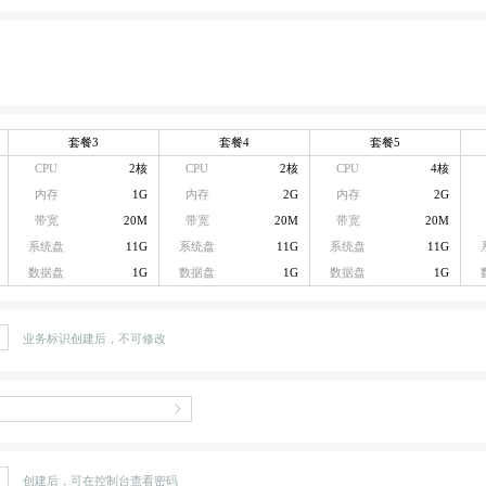
套餐3
套餐4
套餐5
CPU
2核
CPU
2核
CPU
4核
内存
1G
内存
2G
内存
2G
带宽
20M
带宽
20M
带宽
20M
系统盘
11G
系统盘
11G
系统盘
11G
数据盘
1G
数据盘
1G
数据盘
1G
业务标识创建后，不可修改
创建后，可在控制台查看密码