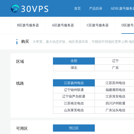
首页
产品目录
ADSL拨号服务
B区拨号服务器
A区拨号服务器
C区拨号服务器
D区拨
购买
大带宽、庞大动态IP池，地区资源丰富，可模拟不同地区宽带上网 地区持续
全部
辽宁
区域
湖北
广东
江苏扬州电信
江苏苏州电信
线路
辽宁锦州联通
福建莆田电信
辽宁葫芦岛联通
江苏淮安电信
江苏南京电信
四川泸州联通
山东莱芜电信
广东汕头电信
邗江区
可用区