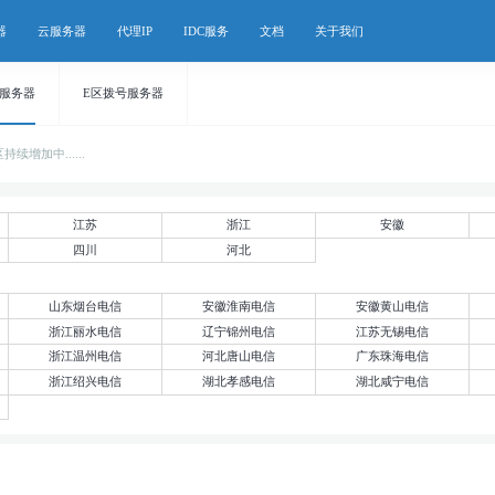
器
云服务器
代理IP
IDC服务
文档
关于我们
号服务器
E区拨号服务器
增加中......
江苏
浙江
安徽
四川
河北
山东烟台电信
安徽淮南电信
安徽黄山电信
浙江丽水电信
辽宁锦州电信
江苏无锡电信
浙江温州电信
河北唐山电信
广东珠海电信
浙江绍兴电信
湖北孝感电信
湖北咸宁电信