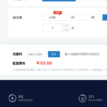
试用
2小时
1天
1周
购买量
台
优惠码
输入优惠码可获得订单折扣
验证
￥69.00
配置费用
江苏扬州电信(线路)
2核(CPU)
0.5G(内存)
20M(带宽)
11G(系统盘)
1G(数据盘)
1个
0元
1V1
贴心会员服务
免费试用尝鲜