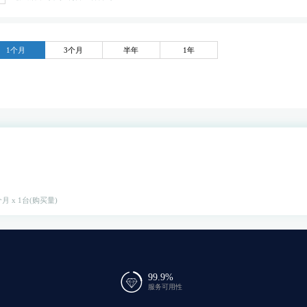
1个月
3个月
半年
1年
月 x 1台(购买量)
99.9%
服务可用性