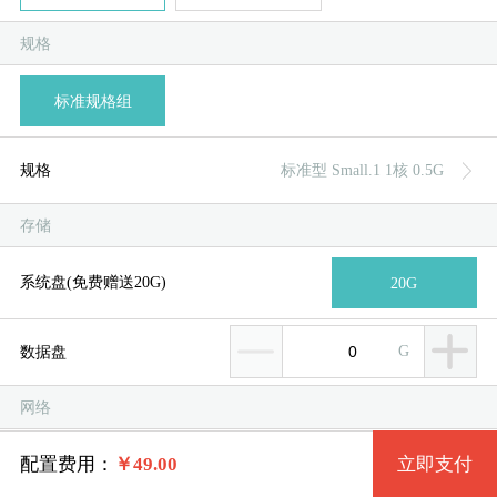
规格
标准规格组
规格
规格
标准型 Small.1 1核 0.5G
系统类别
标准型 Small.1 1核 0.5G
服
服
存储
Windows
标准型 Small.2 2核 0.5G
系统盘(免费赠送20G)
20G
系统版本
Centos
标准型 Small.3 1核 1G
G
数据盘
Windows7 32位
Debian
标准型 Small.4 2核 1G
网络
Windows2003
Ubuntu
标准型 Medium.1 1核 2G
M
带宽 (免费赠送5M)
配置费用：
￥
49.00
立即支付