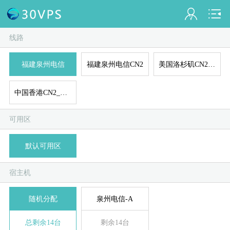
线路
会员名：
福建泉州电信
福建泉州电信CN2
美国洛杉矶CN2_GIA
实名认证
未认证
中国香港CN2_GIA
充值
A
D
B
C
E
可用区
订单管理
默认可用区
进入控制台
宿主机
退出
随机分配
泉州电信-A
总剩余14台
剩余14台