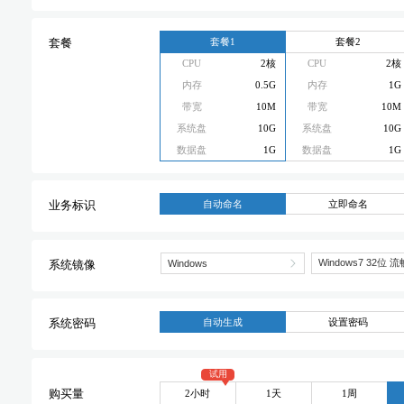
套餐1
套餐2
套餐
CPU
2核
CPU
2核
内存
0.5G
内存
1G
带宽
10M
带宽
10M
系统盘
10G
系统盘
10G
数据盘
1G
数据盘
1G
自动命名
立即命名
业务标识
系统镜像
自动生成
设置密码
系统密码
试用
2小时
1天
1周
购买量