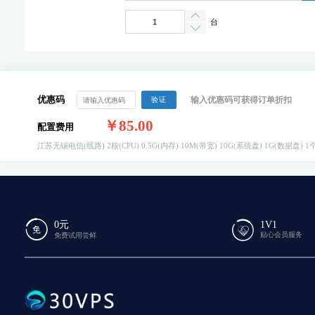
台
优惠码
输入优惠码可获得订单折扣
验证
￥85.00
配置费用
江苏无锡电信(线路)
2核(CPU)
0.5G(内存)
10M(带宽)
10G(系统盘)
1G(数据盘)
1个
0元
1V1
贴心会员服务
免费试用尝鲜