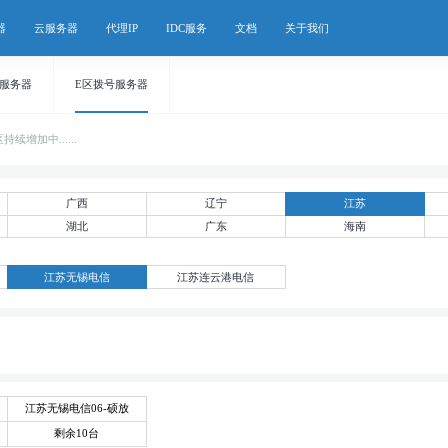
器
云服务器
代理IP
IDC服务
文档
关于我们
号服务器
E区拨号服务器
增加中......
广西
辽宁
江苏
湖北
广东
海南
江苏无锡电信
江苏连云港电信
江苏无锡电信06-硕放
剩余10台