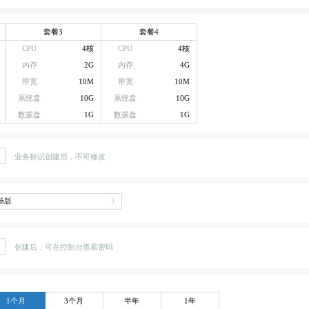
套餐3
套餐4
CPU
4核
CPU
4核
内存
2G
内存
4G
带宽
10M
带宽
10M
系统盘
10G
系统盘
10G
数据盘
1G
数据盘
1G
业务标识创建后，不可修改
创建后，可在控制台查看密码
1个月
3个月
半年
1年