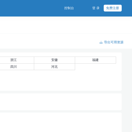
控制台
登 录
免费注册
导出可用资源
浙江
安徽
福建
四川
河北