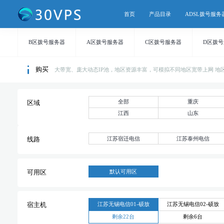
首页
产品目录
ADSL拨号服务
B区拨号服务器
A区拨号服务器
C区拨号服务器
D区拨
购买
大带宽、庞大动态IP池，地区资源丰富，可模拟不同地区宽带上网 地区持续
全部
重庆
区域
江西
山东
江苏宿迁电信
江苏泰州电信
线路
默认可用区
可用区
江苏无锡电信01-硕放
江苏无锡电信02-硕放
宿主机
剩余22台
剩余6台