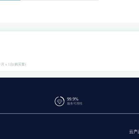
月 x 1台(购买量)
99.9%
服务可用性
云产