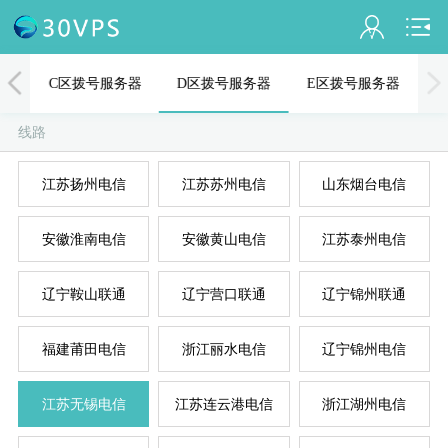
会员名：
器
C区拨号服务器
D区拨号服务器
E区拨号服务器
实名认证
线路
未认证
江苏扬州电信
江苏苏州电信
山东烟台电信
充值
A
D
B
C
E
安徽淮南电信
安徽黄山电信
江苏泰州电信
订单管理
进入控制台
辽宁鞍山联通
辽宁营口联通
辽宁锦州联通
退出
福建莆田电信
浙江丽水电信
辽宁锦州电信
江苏无锡电信
江苏连云港电信
浙江湖州电信