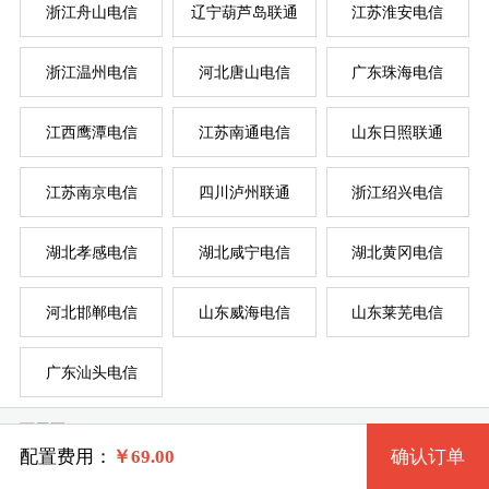
浙江舟山电信
辽宁葫芦岛联通
江苏淮安电信
浙江温州电信
河北唐山电信
广东珠海电信
系统版本
规格
江西鹰潭电信
江苏南通电信
山东日照联通
江苏南京电信
四川泸州联通
浙江绍兴电信
一型 jswxdx-C1 2核 0.50G
Windows 2003
服
服
湖北孝感电信
湖北咸宁电信
湖北黄冈电信
二型 jswxdx-C2 1核 1G
Windows XP
系统类别
河北邯郸电信
山东威海电信
山东莱芜电信
三型 jswxdx-C3 2核 1G
Windows 7 32位
广东汕头电信
Windows
四型 jswxdx-C4 2核 2G
Windows 7 64位
可用区
Linux
五型 jswxdx-C5 4核 2G
Windows 8 64位
配置费用：
￥
69.00
确认订单
新吴区