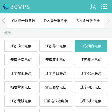
会员名：
器
C区拨号服务器
D区拨号服务器
E区拨号服务器
实名认证
线路
未认证
江苏扬州电信
江苏苏州电信
山东烟台电信
充值
A
D
B
C
E
安徽淮南电信
安徽黄山电信
江苏泰州电信
订单管理
进入控制台
辽宁鞍山联通
辽宁营口联通
辽宁锦州联通
退出
福建莆田电信
浙江丽水电信
辽宁锦州电信
江苏无锡电信
江苏连云港电信
浙江湖州电信