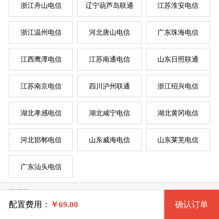
浙江舟山电信
辽宁葫芦岛联通
江苏淮安电信
浙江温州电信
河北唐山电信
广东珠海电信
系统版本
规格
江西鹰潭电信
江苏南通电信
山东日照联通
江苏南京电信
四川泸州联通
浙江绍兴电信
一型 sdytdx-C1 2核 0.50G
Windows 2003
服
服
湖北孝感电信
湖北咸宁电信
湖北黄冈电信
二型 sdytdx-C2 1核 1G
Windows XP
系统类别
河北邯郸电信
山东威海电信
山东莱芜电信
三型 sdytdx-C3 2核 1G
Windows 7 32位
广东汕头电信
Windows
四型 sdytdx-C4 2核 2G
Windows 7 64位
可用区
Linux
五型 sdytdx-C5 4核 2G
Windows 8 64位
配置费用：
￥
69.00
确认订单
芝罘区