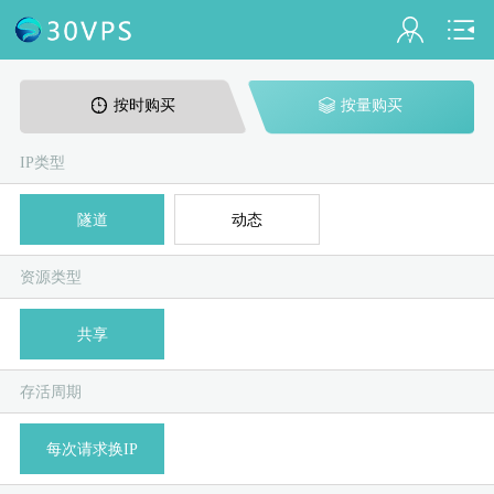
会员名：
按时购买
按量购买
实名认证
未认证
IP类型
充值
隧道
动态
A
D
B
C
E
订单管理
资源类型
进入控制台
共享
退出
存活周期
每次请求换IP