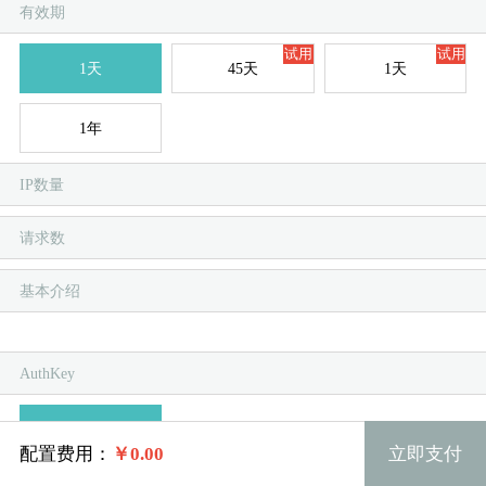
有效期
试用
试用
1天
45天
1天
1年
IP数量
服
服
请求数
基本介绍
AuthKey
自动生成
配置费用：
￥
0.00
立即支付
购买数量