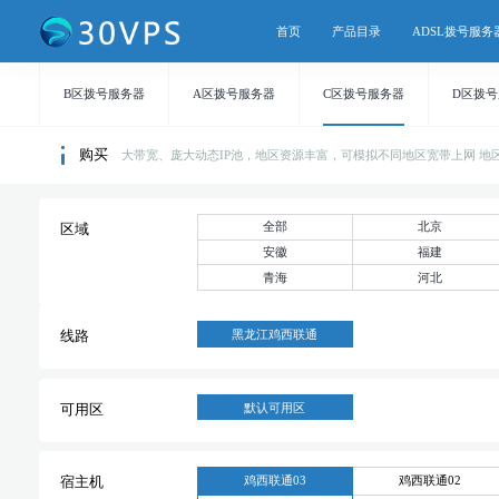
首页
产品目录
ADSL拨号服务
B区拨号服务器
A区拨号服务器
C区拨号服务器
D区拨
购买
大带宽、庞大动态IP池，地区资源丰富，可模拟不同地区宽带上网 地区持续
全部
北京
区域
安徽
福建
青海
河北
黑龙江鸡西联通
线路
默认可用区
可用区
鸡西联通03
鸡西联通02
宿主机