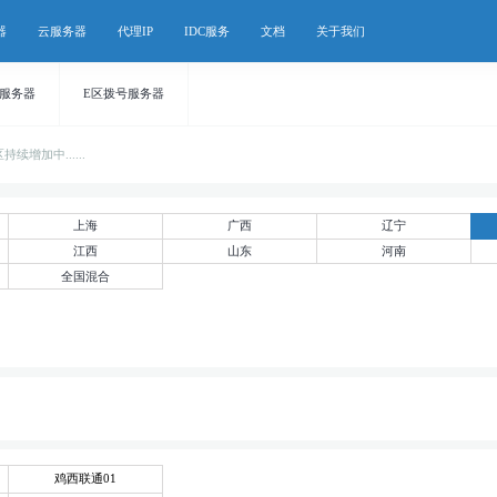
器
云服务器
代理IP
IDC服务
文档
关于我们
号服务器
E区拨号服务器
增加中......
上海
广西
辽宁
江西
山东
河南
全国混合
鸡西联通01