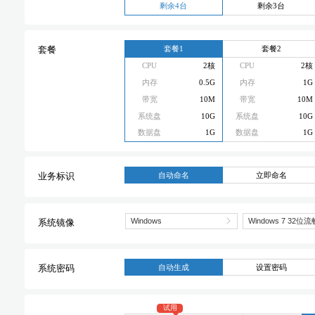
剩余4台
剩余3台
套餐1
套餐2
套餐
CPU
2核
CPU
2核
内存
0.5G
内存
1G
带宽
10M
带宽
10M
系统盘
10G
系统盘
10G
数据盘
1G
数据盘
1G
自动命名
立即命名
业务标识
系统镜像
自动生成
设置密码
系统密码
试用