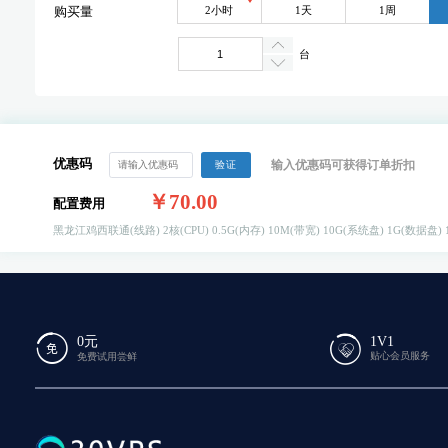
2小时
1天
1周
购买量
台
优惠码
输入优惠码可获得订单折扣
验证
￥70.00
配置费用
黑龙江鸡西联通(线路)
2核(CPU)
0.5G(内存)
10M(带宽)
10G(系统盘)
1G(数据盘)
0元
1V1
贴心会员服务
免费试用尝鲜