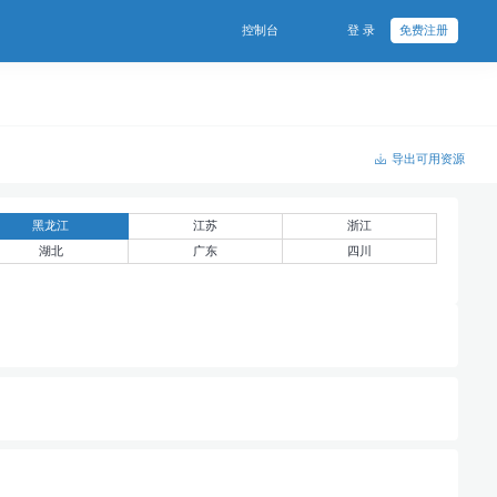
控制台
登 录
免费注册
导出可用资源
黑龙江
江苏
浙江
湖北
广东
四川