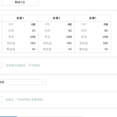
剩余1台
套餐3
套餐4
套餐5
CPU
4核
CPU
4核
CPU
8核
内存
2G
内存
4G
内存
8G
带宽
10M
带宽
10M
带宽
10M
系统盘
10G
系统盘
10G
系统盘
10G
数据盘
1G
数据盘
1G
数据盘
1G
业务标识创建后，不可修改
创建后，可在控制台查看密码