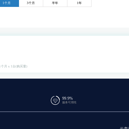
1个月
3个月
半年
1年
1个月 x 1台(购买量)
99.9%
服务可用性
云产