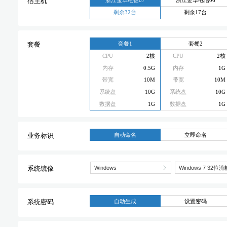
宿主机
剩余32台
剩余17台
套餐1
套餐2
套餐
CPU
2核
CPU
2核
内存
0.5G
内存
1G
带宽
10M
带宽
10M
系统盘
10G
系统盘
10G
数据盘
1G
数据盘
1G
自动命名
立即命名
业务标识
系统镜像
自动生成
设置密码
系统密码