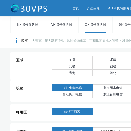
首页
产品目录
ADSL拨号服务
B区拨号服务器
A区拨号服务器
C区拨号服务器
D区拨
购买
大带宽、庞大动态IP池，地区资源丰富，可模拟不同地区宽带上网 地区持续
全部
北京
区域
安徽
福建
青海
河北
浙江金华电信
浙江丽水电信
线路
浙江衢州电信
浙江台州电信
默认可用区
可用区
浙江金华电信07
浙江金华电信06