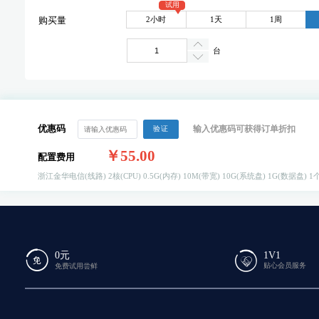
试用
2小时
1天
1周
购买量
台
优惠码
输入优惠码可获得订单折扣
验证
￥55.00
配置费用
浙江金华电信(线路)
2核(CPU)
0.5G(内存)
10M(带宽)
10G(系统盘)
1G(数据盘)
1个
0元
1V1
贴心会员服务
免费试用尝鲜