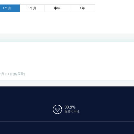
1个月
3个月
半年
1年
月 x 1台(购买量)
99.9%
服务可用性