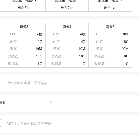
剩余7台
剩余5台
剩余4台
套餐3
套餐4
套餐5
CPU
4核
CPU
4核
CPU
8核
内存
2G
内存
4G
内存
8G
带宽
10M
带宽
10M
带宽
20M
系统盘
10G
系统盘
10G
系统盘
10G
数据盘
1G
数据盘
1G
数据盘
1G
业务标识创建后，不可修改
创建后，可在控制台查看密码