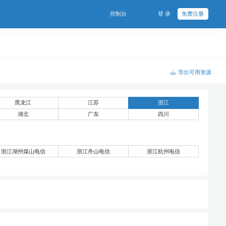
控制台
登 录
免费注册
导出可用资源
黑龙江
江苏
浙江
湖北
广东
四川
浙江湖州煤山电信
浙江舟山电信
浙江杭州电信