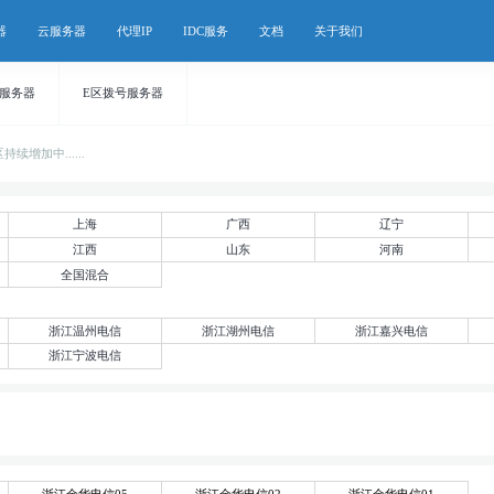
器
云服务器
代理IP
IDC服务
文档
关于我们
号服务器
E区拨号服务器
增加中......
上海
广西
辽宁
江西
山东
河南
全国混合
浙江温州电信
浙江湖州电信
浙江嘉兴电信
浙江宁波电信
浙江金华电信05
浙江金华电信02
浙江金华电信01