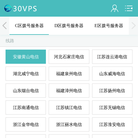
会员名：
器
C区拨号服务器
D区拨号服务器
E区拨号服务器
实名认证
线路
未认证
安徽黄山电信
河北石家庄电信
江苏连云港电信
充值
A
D
B
C
E
湖北咸宁电信
福建泉州电信
山东威海电信
订单管理
进入控制台
山东烟台电信
福建漳州电信
江苏扬州电信
退出
江苏南通电信
江苏镇江电信
江苏无锡电信
浙江金华电信
浙江丽水电信
江苏淮安电信