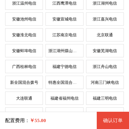
浙江温州电信
江西鹰潭电信
浙江湖州电信
安徽池州电信
安徽宣城电信
浙江嘉兴电信
系统版本
规格
安徽淮北电信
江苏南京电信
北京联通
安徽蚌埠电信
浙江湖州煤山电信
安徽芜湖电信
拨号VPS1型 8 2核 0.50G
Windows 7 32位流畅版
服
服
广西桂林电信
福建宁德电信
浙江舟山电信
Windows 7 64位流畅版(1G以上)
拨号VPS1型 2235 2核 0.50G
系统类别
新全国混合拨号
特惠全国混合拨号
河南三门峡电信
拨号VPS2型 11 2核 1G
Windows XP
大连联通
福建省福州电信
福建三明电信
Windows
拨号VPS3型 14 4核 2G
Windows 2003
四川省德阳电信
辽宁省锦州电信
苏州电信
Linux
Windows 7 32位完整版 (1G以上)
拨号VPS4型 17 4核 4G
配置费用：
￥
55.00
确认订单