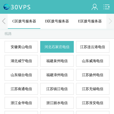
会员名：
器
C区拨号服务器
D区拨号服务器
E区拨号服务器
实名认证
线路
未认证
安徽黄山电信
河北石家庄电信
江苏连云港电信
充值
A
D
B
C
E
湖北咸宁电信
福建泉州电信
山东威海电信
订单管理
进入控制台
山东烟台电信
福建漳州电信
江苏扬州电信
退出
江苏南通电信
江苏镇江电信
江苏无锡电信
浙江金华电信
浙江丽水电信
江苏淮安电信