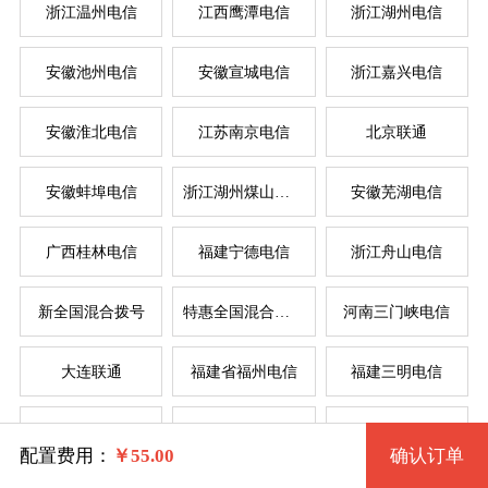
浙江温州电信
江西鹰潭电信
浙江湖州电信
安徽池州电信
安徽宣城电信
浙江嘉兴电信
系统版本
规格
安徽淮北电信
江苏南京电信
北京联通
安徽蚌埠电信
浙江湖州煤山电信
安徽芜湖电信
拨号VPS1型 30 2核 0.50G
Windows 7 32位流畅版
服
服
广西桂林电信
福建宁德电信
浙江舟山电信
Windows 7 64位流畅版(1G以上)
拨号VPS2型 31 2核 1G
系统类别
新全国混合拨号
特惠全国混合拨号
河南三门峡电信
拨号VPS3型 32 4核 2G
Windows XP
大连联通
福建省福州电信
福建三明电信
Windows
拨号VPS4型 33 4核 4G
Windows 2003
四川省德阳电信
辽宁省锦州电信
苏州电信
Linux
Windows 7 32位完整版 (1G以上)
拨号VPS5型 2164 8核 8G
配置费用：
￥
55.00
确认订单