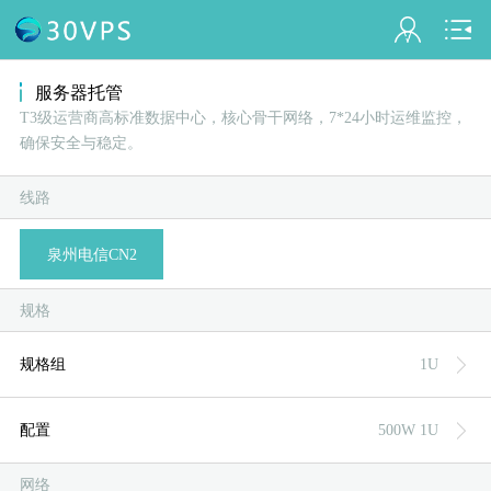
会员名：
服务器托管
T3级运营商高标准数据中心，核心骨干网络，7*24小时运维监控，
确保安全与稳定。
实名认证
未认证
线路
充值
A
D
B
C
E
泉州电信CN2
订单管理
规格
进入控制台
规格组
1U
退出
配置
500W 1U
网络