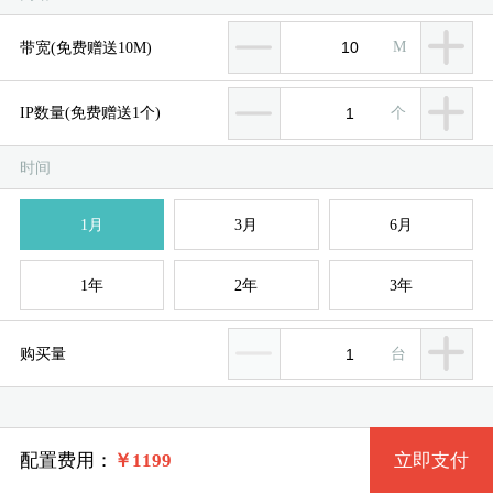
M
带宽(免费赠送10M)
个
IP数量(免费赠送1个)
时间
服
服
1月
3月
6月
配置
1年
2年
3年
规格组
电源
U数
台
购买量
500W
1U
1U
500W
2U
2U
配置费用：
￥
1199
立即支付