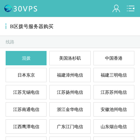
会员名：
B区拨号服务器购买
实名认证
未认证
线路
混拨
美国洛杉矶
中国香港
充值
A
D
B
C
E
订单管理
日本东京
福建漳州电信
福建三明电信
进入控制台
江苏无锡电信
江苏扬州电信
江苏苏州电信
退出
江苏南通电信
浙江金华电信
安徽池州电信
江西鹰潭电信
广东江门电信
山东烟台电信