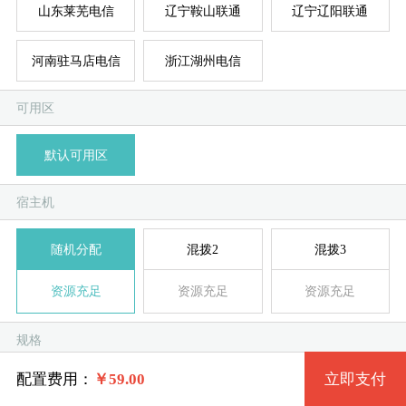
山东莱芜电信
辽宁鞍山联通
辽宁辽阳联通
河南驻马店电信
浙江湖州电信
系统版本
规格
可用区
默认可用区
标准型 Small.3 1核 1G
Windows 7 32位
服
服
宿主机
标准型 Small.4 2核 1G
Windows 2003 32位
随机分配
混拨2
混拨3
系统类别
标准型 Medium.1 1核 2G
Windows XP 32位
资源充足
资源充足
资源充足
Windows拨号
标准型 Medium.2 2核 2G
Windows 7 64位
规格
Linux拨号
标准型 Medium.3 4核 2G
Windows 2008R2 64位
配置费用：
￥
59.00
立即支付
标准规格组