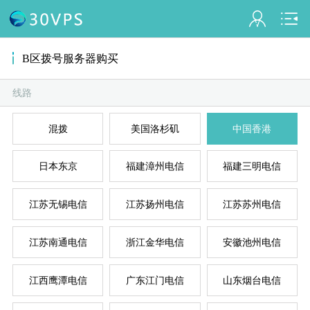
会员名：
B区拨号服务器购买
实名认证
未认证
线路
混拨
美国洛杉矶
中国香港
充值
A
D
B
C
E
订单管理
日本东京
福建漳州电信
福建三明电信
进入控制台
江苏无锡电信
江苏扬州电信
江苏苏州电信
退出
江苏南通电信
浙江金华电信
安徽池州电信
江西鹰潭电信
广东江门电信
山东烟台电信