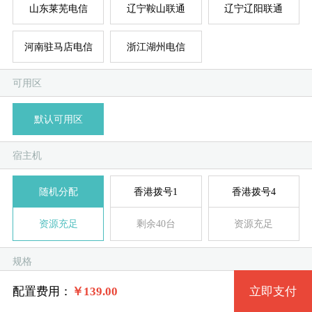
山东莱芜电信
辽宁鞍山联通
辽宁辽阳联通
河南驻马店电信
浙江湖州电信
系统版本
规格
可用区
默认可用区
标准型 Small.3 1核 1G
Windows 7 32位
服
服
宿主机
标准型 Small.4 2核 1G
Windows 2003 32位
随机分配
香港拨号1
香港拨号4
系统类别
标准型 Medium.1 1核 2G
Windows XP 32位
资源充足
剩余40台
资源充足
Windows拨号
标准型 Medium.2 2核 2G
Windows 7 64位
规格
Linux拨号
标准型 Medium.3 4核 2G
Windows 2008R2 64位
配置费用：
￥
139.00
立即支付
标准规格组