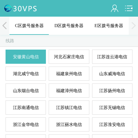
会员名：
器
C区拨号服务器
D区拨号服务器
E区拨号服务器
实名认证
线路
未认证
安徽黄山电信
河北石家庄电信
江苏连云港电信
充值
A
D
B
C
E
湖北咸宁电信
福建泉州电信
山东威海电信
订单管理
进入控制台
山东烟台电信
福建漳州电信
江苏扬州电信
退出
江苏南通电信
江苏镇江电信
江苏无锡电信
浙江金华电信
浙江丽水电信
江苏淮安电信