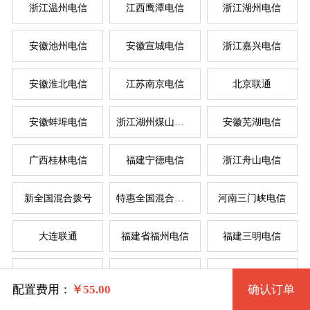
浙江温州电信
江西鹰潭电信
浙江湖州电信
安徽池州电信
安徽宣城电信
浙江嘉兴电信
系统版本
规格
安徽淮北电信
江苏南京电信
北京联通
安徽蚌埠电信
浙江湖州煤山电信
安徽芜湖电信
拨号VPS1型 8 2核 0.50G
Windows 7 32位流畅版
服
服
广西桂林电信
福建宁德电信
浙江舟山电信
Windows 7 64位流畅版(1G以上)
拨号VPS1型 2235 2核 0.50G
系统类别
新全国混合拨号
特惠全国混合拨号
河南三门峡电信
拨号VPS2型 11 2核 1G
Windows XP
大连联通
福建省福州电信
福建三明电信
Windows
拨号VPS3型 14 4核 2G
Windows 2003
四川省德阳电信
辽宁省锦州电信
苏州电信
Linux
Windows 7 32位完整版 (1G以上)
拨号VPS4型 17 4核 4G
配置费用：
￥
55.00
确认订单