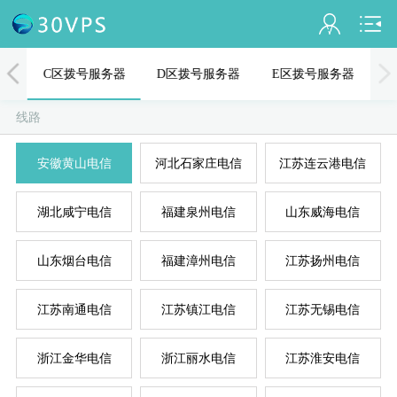
会员名：
器
C区拨号服务器
D区拨号服务器
E区拨号服务器
实名认证
线路
未认证
安徽黄山电信
河北石家庄电信
江苏连云港电信
充值
A
D
B
C
E
湖北咸宁电信
福建泉州电信
山东威海电信
订单管理
进入控制台
山东烟台电信
福建漳州电信
江苏扬州电信
退出
江苏南通电信
江苏镇江电信
江苏无锡电信
浙江金华电信
浙江丽水电信
江苏淮安电信