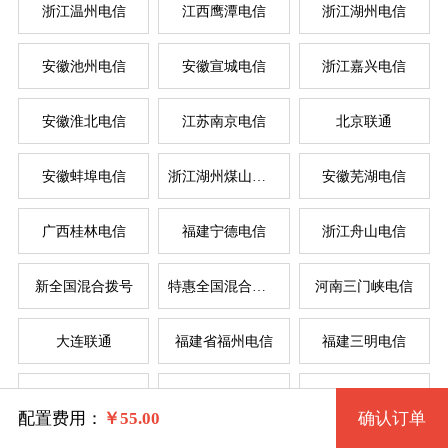
浙江温州电信
江西鹰潭电信
浙江湖州电信
安徽池州电信
安徽宣城电信
浙江嘉兴电信
系统版本
规格
安徽淮北电信
江苏南京电信
北京联通
安徽蚌埠电信
浙江湖州煤山电信
安徽芜湖电信
拨号VPS1型 8 2核 0.50G
Windows 7 32位流畅版
服
服
广西桂林电信
福建宁德电信
浙江舟山电信
Windows 7 64位流畅版(1G以上)
拨号VPS1型 2235 2核 0.50G
系统类别
新全国混合拨号
特惠全国混合拨号
河南三门峡电信
拨号VPS2型 11 2核 1G
Windows XP
大连联通
福建省福州电信
福建三明电信
Windows
拨号VPS3型 14 4核 2G
Windows 2003
四川省德阳电信
辽宁省锦州电信
苏州电信
Linux
Windows 7 32位完整版 (1G以上)
拨号VPS4型 17 4核 4G
配置费用：
￥
55.00
确认订单