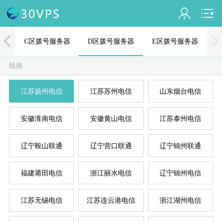
会员名：
器
C区拨号服务器
D区拨号服务器
E区拨号服务器
实名认证
线路
未认证
江苏扬州电信
江苏苏州电信
山东烟台电信
充值
A
D
B
C
E
安徽淮南电信
安徽黄山电信
江苏泰州电信
订单管理
进入控制台
辽宁鞍山联通
辽宁营口联通
辽宁锦州联通
退出
福建莆田电信
浙江丽水电信
辽宁锦州电信
江苏无锡电信
江苏连云港电信
浙江湖州电信