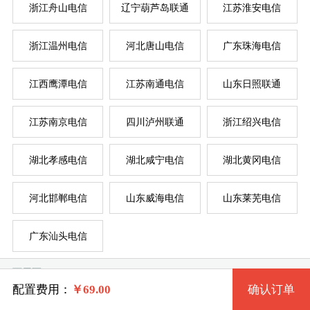
浙江舟山电信
辽宁葫芦岛联通
江苏淮安电信
浙江温州电信
河北唐山电信
广东珠海电信
系统版本
规格
江西鹰潭电信
江苏南通电信
山东日照联通
江苏南京电信
四川泸州联通
浙江绍兴电信
一型 jsyzdx-C1 2核 0.50G
Windows 2003
服
服
湖北孝感电信
湖北咸宁电信
湖北黄冈电信
二型 jsyzdx-C2 1核 1G
Windows XP
系统类别
河北邯郸电信
山东威海电信
山东莱芜电信
三型 jsyzdx-C3 2核 1G
Windows 7 32位
广东汕头电信
Windows
四型 jsyzdx-C4 2核 2G
Windows 7 64位
可用区
Linux
五型 jsyzdx-C5 4核 2G
Windows 8 64位
配置费用：
￥
69.00
确认订单
邗江区