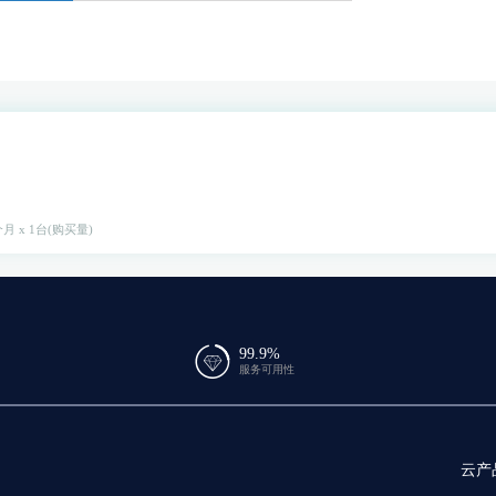
月 x 1台(购买量)
99.9%
服务可用性
云产