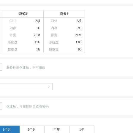
套餐3
套餐4
CPU
2核
CPU
2核
内存
1G
内存
2G
带宽
20M
带宽
20M
系统盘
11G
系统盘
11G
数据盘
1G
数据盘
1G
业务标识创建后，不可修改
创建后，可在控制台查看密码
1个月
3个月
半年
1年