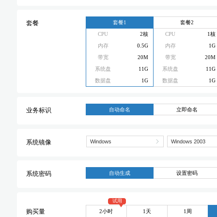
套餐1
套餐2
套餐
CPU
2核
CPU
1核
内存
0.5G
内存
1G
带宽
20M
带宽
20M
系统盘
11G
系统盘
11G
数据盘
1G
数据盘
1G
自动命名
立即命名
业务标识
系统镜像
自动生成
设置密码
系统密码
试用
2小时
1天
1周
购买量