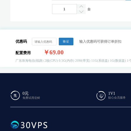
台
优惠码
输入优惠码可获得订单折扣
验证
￥69.00
配置费用
广东珠海电信(线路)
2核(CPU)
0.5G(内存)
20M(带宽)
11G(系统盘)
1G(数据盘)
1个
0元
1V1
贴心会员服务
免费试用尝鲜