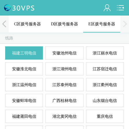
会员名：
器
C区拨号服务器
D区拨号服务器
E区拨号服务器
实名认证
线路
未认证
福建三明电信
安徽池州电信
浙江丽水电信
充值
A
D
B
C
E
安徽淮北电信
浙江湖州电信
江苏宿迁电信
订单管理
进入控制台
浙江温州电信
江苏泰州电信
浙江衢州电信
退出
安徽蚌埠电信
广西桂林电信
山东烟台电信
福建莆田电信
湖北黄冈电信
重庆电信