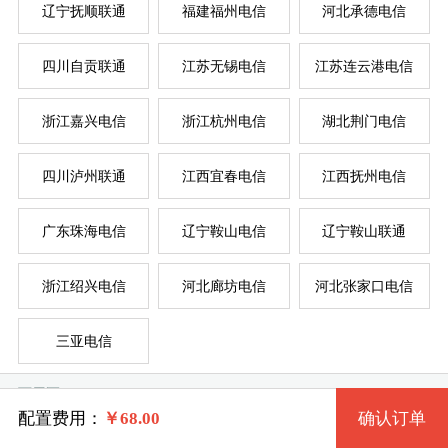
辽宁抚顺联通
福建福州电信
河北承德电信
四川自贡联通
江苏无锡电信
江苏连云港电信
系统版本
浙江嘉兴电信
浙江杭州电信
湖北荆门电信
规格
四川泸州联通
江西宜春电信
江西抚州电信
Windows7 32位 流畅版
服
服
广东珠海电信
辽宁鞍山电信
辽宁鞍山联通
一型 FJSMDXE1 2核 0.50G
Windows7 64位 流畅版
系统类别
浙江绍兴电信
河北廊坊电信
河北张家口电信
二型 FJSMDXE2 2核 1G
WindowsXP
三亚电信
三型 FJSMDXE3 4核 2G
Windows
Windows2003
可用区
四型 FJSMDXE4 4核 4G
Linux
Windows7 32位 完整版
配置费用：
￥
68.00
确认订单
梅列区