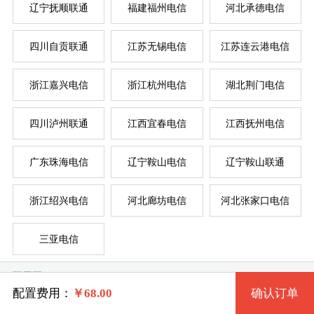
辽宁抚顺联通
福建福州电信
河北承德电信
四川自贡联通
江苏无锡电信
江苏连云港电信
系统版本
浙江嘉兴电信
浙江杭州电信
湖北荆门电信
规格
四川泸州联通
江西宜春电信
江西抚州电信
Windows7 32位 流畅版
服
服
广东珠海电信
辽宁鞍山电信
辽宁鞍山联通
一型 FJSMDXE1 2核 0.50G
Windows7 64位 流畅版
系统类别
浙江绍兴电信
河北廊坊电信
河北张家口电信
二型 FJSMDXE2 2核 1G
WindowsXP
三亚电信
三型 FJSMDXE3 4核 2G
Windows
Windows2003
可用区
四型 FJSMDXE4 4核 4G
Linux
Windows7 32位 完整版
配置费用：
￥
68.00
确认订单
梅列区