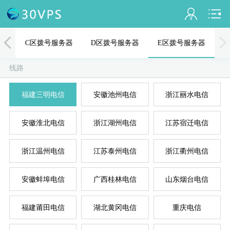
会员名：
器
C区拨号服务器
D区拨号服务器
E区拨号服务器
实名认证
线路
未认证
福建三明电信
安徽池州电信
浙江丽水电信
充值
A
D
B
C
E
安徽淮北电信
浙江湖州电信
江苏宿迁电信
订单管理
进入控制台
浙江温州电信
江苏泰州电信
浙江衢州电信
退出
安徽蚌埠电信
广西桂林电信
山东烟台电信
福建莆田电信
湖北黄冈电信
重庆电信