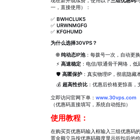
现在新开或续费，使用以下
三组优惠码
一，直接使用）：
✅
BWHCLUK5
✅
URWNMGFG
✅
KFGHUMD
为什么选择30VPS？
🌐
纯动态IP池
：每拨号一次，自动更换
⚡
高速稳定
：电信/联通骨干网络，低
🛡️
高匿保护
：真实物理IP，彻底隐藏
💰
超高性价比
：优惠后价格更惊喜，
立即访问官网下单：
www.30vps.com
（优惠码直接填写，系统自动抵扣）
使用教程：
在购买页优惠码输入框输入三组优惠码
置金额立马按优惠码额度显示折扣后的