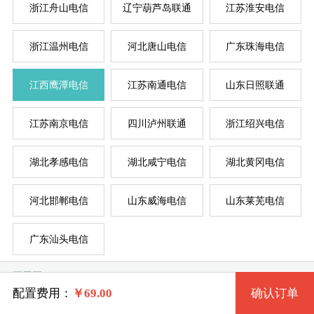
浙江舟山电信
辽宁葫芦岛联通
江苏淮安电信
浙江温州电信
河北唐山电信
广东珠海电信
系统版本
规格
江西鹰潭电信
江苏南通电信
山东日照联通
江苏南京电信
四川泸州联通
浙江绍兴电信
2H512M jxytdx-C1 2核 0.50G
Windows 2003
服
服
湖北孝感电信
湖北咸宁电信
湖北黄冈电信
1H1G jxytdx-C2 1核 1G
Windows XP
系统类别
河北邯郸电信
山东威海电信
山东莱芜电信
2H1G jxytdx-C3 2核 1G
Windows 7 32位
广东汕头电信
Windows
2H2G jxytdx-C4 2核 2G
Windows 7 64位
可用区
Linux
4H2G jxytdx-C5 4核 2G
Windows 8 64位
配置费用：
￥
69.00
确认订单
默认可用区