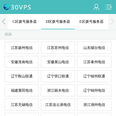
会员名：
器
C区拨号服务器
D区拨号服务器
E区拨号服务器
实名认证
线路
未认证
江苏扬州电信
江苏苏州电信
山东烟台电信
充值
A
D
B
C
E
安徽淮南电信
安徽黄山电信
江苏泰州电信
订单管理
进入控制台
辽宁鞍山联通
辽宁营口联通
辽宁锦州联通
退出
福建莆田电信
浙江丽水电信
辽宁锦州电信
江苏无锡电信
江苏连云港电信
浙江湖州电信