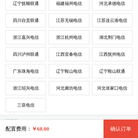
辽宁抚顺联通
福建福州电信
河北承德电信
四川自贡联通
江苏无锡电信
江苏连云港电信
系统版本
浙江嘉兴电信
浙江杭州电信
湖北荆门电信
规格
四川泸州联通
江西宜春电信
江西抚州电信
Windows7 32位 流畅版
服
服
广东珠海电信
辽宁鞍山电信
辽宁鞍山联通
一型 AHCZ1DXE1 2核 0.50G
Windows7 64位 流畅版
系统类别
浙江绍兴电信
河北廊坊电信
河北张家口电信
二型 AHCZ1DXE2 2核 1G
WindowsXP
三亚电信
三型 AHCZ1DXE3 4核 2G
Windows
Windows2003
可用区
四型 AHCZ1DXE4 4核 4G
Linux
Windows7 32位 完整版
配置费用：
￥
68.00
确认订单
贵池区