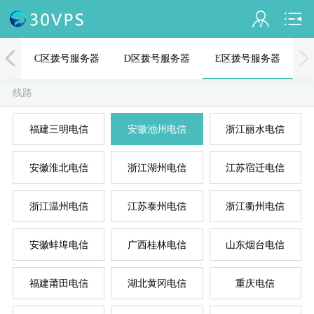
会员名：
器
C区拨号服务器
D区拨号服务器
E区拨号服务器
实名认证
线路
未认证
福建三明电信
安徽池州电信
浙江丽水电信
充值
A
D
B
C
E
安徽淮北电信
浙江湖州电信
江苏宿迁电信
订单管理
进入控制台
浙江温州电信
江苏泰州电信
浙江衢州电信
退出
安徽蚌埠电信
广西桂林电信
山东烟台电信
福建莆田电信
湖北黄冈电信
重庆电信