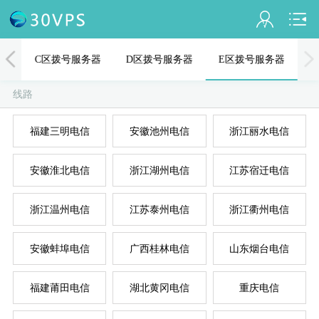
会员名：
器
C区拨号服务器
D区拨号服务器
E区拨号服务器
实名认证
线路
未认证
福建三明电信
安徽池州电信
浙江丽水电信
充值
A
D
B
C
E
安徽淮北电信
浙江湖州电信
江苏宿迁电信
订单管理
进入控制台
浙江温州电信
江苏泰州电信
浙江衢州电信
退出
安徽蚌埠电信
广西桂林电信
山东烟台电信
福建莆田电信
湖北黄冈电信
重庆电信