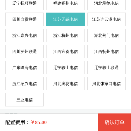
辽宁抚顺联通
福建福州电信
河北承德电信
四川自贡联通
江苏无锡电信
江苏连云港电信
系统版本
浙江嘉兴电信
浙江杭州电信
湖北荆门电信
规格
四川泸州联通
江西宜春电信
江西抚州电信
Windows7 32位 流畅版
服
服
广东珠海电信
辽宁鞍山电信
辽宁鞍山联通
一型 JSWXDXE1 2核 0.50G
Windows7 64位 流畅版
系统类别
浙江绍兴电信
河北廊坊电信
河北张家口电信
二型 JSWXDXE2 2核 1G
WindowsXP
三亚电信
三型 JSWXDXE3 4核 2G
Windows
Windows2003
可用区
四型 JSWXDXE4 4核 4G
Linux
Windows7 32位 完整版
配置费用：
￥
85.00
确认订单
默认可用区