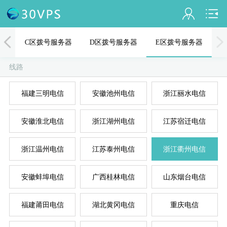
会员名：
器
C区拨号服务器
D区拨号服务器
E区拨号服务器
实名认证
线路
未认证
福建三明电信
安徽池州电信
浙江丽水电信
充值
A
D
B
C
E
安徽淮北电信
浙江湖州电信
江苏宿迁电信
订单管理
进入控制台
浙江温州电信
江苏泰州电信
浙江衢州电信
退出
安徽蚌埠电信
广西桂林电信
山东烟台电信
福建莆田电信
湖北黄冈电信
重庆电信