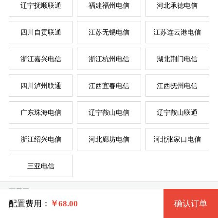
辽宁抚顺联通
福建福州电信
河北承德电信
四川自贡联通
江苏无锡电信
江苏连云港电信
系统版本
浙江嘉兴电信
浙江杭州电信
湖北荆门电信
规格
四川泸州联通
江西宜春电信
江西抚州电信
Windows7 32位 流畅版
服
服
广东珠海电信
辽宁鞍山电信
辽宁鞍山联通
一型 ZJQZDXE1 2核 0.50G
Windows7 64位 流畅版
系统类别
浙江绍兴电信
河北廊坊电信
河北张家口电信
二型 ZJQZDXE2 2核 1G
WindowsXP
三亚电信
三型 ZJQZDXE3 4核 2G
Windows
Windows2003
可用区
四型 ZJQZDXE4 4核 4G
Linux
Windows7 32位 完整版
配置费用：
￥
68.00
确认订单
龙游县