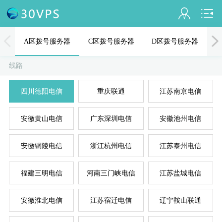
会员名：
A区拨号服务器
C区拨号服务器
D区拨号服务器
实名认证
线路
未认证
四川德阳电信
重庆联通
江苏南京电信
充值
A
D
B
C
E
安徽黄山电信
广东深圳电信
安徽池州电信
订单管理
进入控制台
安徽铜陵电信
浙江杭州电信
江苏泰州电信
退出
福建三明电信
河南三门峡电信
江苏盐城电信
安徽淮北电信
江苏宿迁电信
辽宁鞍山联通