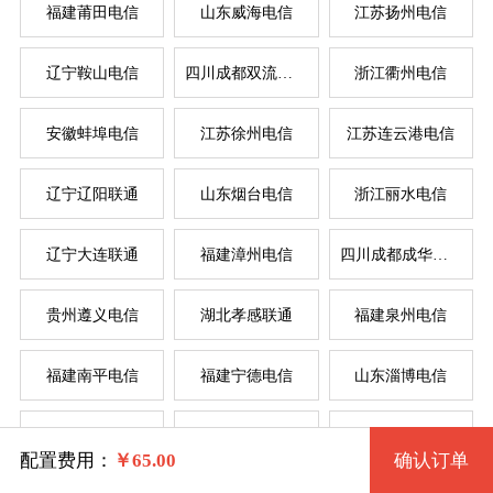
福建莆田电信
山东威海电信
江苏扬州电信
辽宁鞍山电信
四川成都双流电信
浙江衢州电信
系统版本
安徽蚌埠电信
江苏徐州电信
江苏连云港电信
规格
辽宁辽阳联通
山东烟台电信
浙江丽水电信
Windows 2003 32位
服
服
辽宁大连联通
福建漳州电信
四川成都成华电信
拨号VPS1型 36 2核 0.50G
Windows 2003 32位(VNC)
系统类别
贵州遵义电信
湖北孝感联通
福建泉州电信
拨号VPS2型 37 2核 1G
Windows XP 32位
福建南平电信
福建宁德电信
山东淄博电信
拨号VPS3型 38 4核 2G
Windows
Windows XP 32位(VNC)
辽宁锦州电信
湖北武汉电信
河南驻马店联通
拨号VPS4型 39 4核 4G
Linux
Windows 7 32位
配置费用：
￥
65.00
确认订单