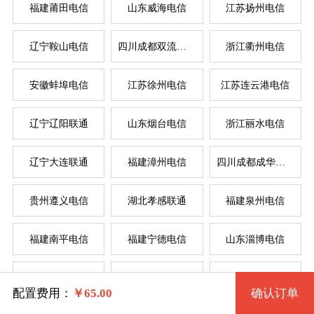
福建莆田电信
山东威海电信
江苏扬州电信
辽宁鞍山电信
四川成都双流电信
浙江衢州电信
系统版本
安徽蚌埠电信
江苏徐州电信
江苏连云港电信
规格
辽宁辽阳联通
山东烟台电信
浙江丽水电信
Windows 2003 32位
服
服
辽宁大连联通
福建漳州电信
四川成都成华电信
拨号VPS1型 36 2核 0.50G
Windows 2003 32位(VNC)
系统类别
贵州遵义电信
湖北孝感联通
福建泉州电信
拨号VPS2型 37 2核 1G
Windows XP 32位
福建南平电信
福建宁德电信
山东淄博电信
拨号VPS3型 38 4核 2G
Windows
Windows XP 32位(VNC)
辽宁锦州电信
湖北武汉电信
河南驻马店联通
拨号VPS4型 39 4核 4G
Linux
Windows 7 32位
配置费用：
￥
65.00
确认订单