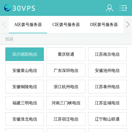
会员名：
A区拨号服务器
C区拨号服务器
D区拨号服务器
实名认证
线路
未认证
四川德阳电信
重庆联通
江苏南京电信
充值
A
D
B
C
E
安徽黄山电信
广东深圳电信
安徽池州电信
订单管理
进入控制台
安徽铜陵电信
浙江杭州电信
江苏泰州电信
退出
福建三明电信
河南三门峡电信
江苏盐城电信
安徽淮北电信
江苏宿迁电信
辽宁鞍山联通