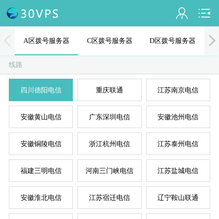
会员名：
A区拨号服务器
C区拨号服务器
D区拨号服务器
实名认证
线路
未认证
四川德阳电信
重庆联通
江苏南京电信
充值
A
D
B
C
E
安徽黄山电信
广东深圳电信
安徽池州电信
订单管理
进入控制台
安徽铜陵电信
浙江杭州电信
江苏泰州电信
退出
福建三明电信
河南三门峡电信
江苏盐城电信
安徽淮北电信
江苏宿迁电信
辽宁鞍山联通