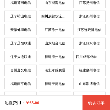
福建莆田电信
山东威海电信
江苏扬州电信
辽宁鞍山电信
四川成都双流电信
浙江衢州电信
系统版本
安徽蚌埠电信
江苏徐州电信
江苏连云港电信
规格
辽宁辽阳联通
山东烟台电信
浙江丽水电信
Windows 2003 32位
服
服
辽宁大连联通
福建漳州电信
四川成都成华电信
拨号VPS1型 36 2核 0.50G
Windows 2003 32位(VNC)
系统类别
贵州遵义电信
湖北孝感联通
福建泉州电信
拨号VPS2型 37 2核 1G
Windows XP 32位
福建南平电信
福建宁德电信
山东淄博电信
拨号VPS3型 38 4核 2G
Windows
Windows XP 32位(VNC)
辽宁锦州电信
湖北武汉电信
河南驻马店联通
拨号VPS4型 39 4核 4G
Linux
Windows 7 32位
配置费用：
￥
65.00
确认订单