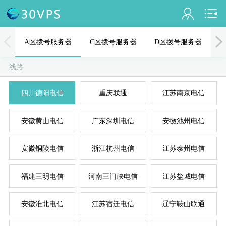
会员名：
A区拨号服务器
C区拨号服务器
D区拨号服务器
实名认证
线路
未认证
四川德阳电信
重庆联通
江苏南京电信
充值
A
D
B
C
E
安徽黄山电信
广东深圳电信
安徽池州电信
订单管理
进入控制台
安徽铜陵电信
浙江杭州电信
江苏泰州电信
退出
福建三明电信
河南三门峡电信
江苏盐城电信
安徽淮北电信
江苏宿迁电信
辽宁鞍山联通