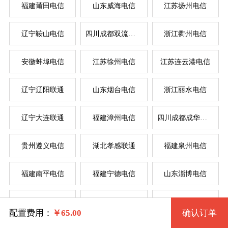
福建莆田电信
山东威海电信
江苏扬州电信
辽宁鞍山电信
四川成都双流电信
浙江衢州电信
系统版本
安徽蚌埠电信
江苏徐州电信
江苏连云港电信
规格
辽宁辽阳联通
山东烟台电信
浙江丽水电信
Windows 2003 32位
服
服
辽宁大连联通
福建漳州电信
四川成都成华电信
拨号VPS1型 36 2核 0.50G
Windows 2003 32位(VNC)
系统类别
贵州遵义电信
湖北孝感联通
福建泉州电信
拨号VPS2型 37 2核 1G
Windows XP 32位
福建南平电信
福建宁德电信
山东淄博电信
拨号VPS3型 38 4核 2G
Windows
Windows XP 32位(VNC)
辽宁锦州电信
湖北武汉电信
河南驻马店联通
拨号VPS4型 39 4核 4G
Linux
Windows 7 32位
配置费用：
￥
65.00
确认订单