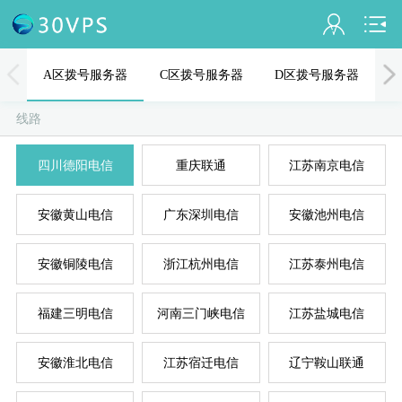
会员名：
A区拨号服务器
C区拨号服务器
D区拨号服务器
实名认证
线路
未认证
四川德阳电信
重庆联通
江苏南京电信
充值
A
D
B
C
E
安徽黄山电信
广东深圳电信
安徽池州电信
订单管理
进入控制台
安徽铜陵电信
浙江杭州电信
江苏泰州电信
退出
福建三明电信
河南三门峡电信
江苏盐城电信
安徽淮北电信
江苏宿迁电信
辽宁鞍山联通