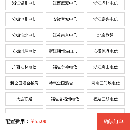
浙江温州电信
江西鹰潭电信
浙江湖州电信
安徽池州电信
安徽宣城电信
浙江嘉兴电信
系统版本
规格
安徽淮北电信
江苏南京电信
北京联通
安徽蚌埠电信
浙江湖州煤山电信
安徽芜湖电信
拨号VPS1型 186 2核 0.50G
Windows 7 32位流畅版
服
服
广西桂林电信
福建宁德电信
浙江舟山电信
Windows 7 64位流畅版(1G以上)
拨号VPS2型 187 2核 1G
系统类别
新全国混合拨号
特惠全国混合拨号
河南三门峡电信
拨号VPS3型 188 4核 2G
Windows XP
大连联通
福建省福州电信
福建三明电信
Windows
拨号VPS4型 189 4核 4G
Windows 2003
四川省德阳电信
辽宁省锦州电信
苏州电信
Linux
Windows 7 32位完整版 (1G以上)
拨号VPS5型 2162 8核 8G
配置费用：
￥
55.00
确认订单