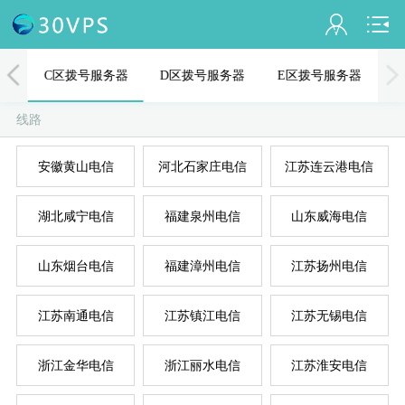
会员名：
器
C区拨号服务器
D区拨号服务器
E区拨号服务器
实名认证
线路
未认证
安徽黄山电信
河北石家庄电信
江苏连云港电信
充值
A
D
B
C
E
湖北咸宁电信
福建泉州电信
山东威海电信
订单管理
进入控制台
山东烟台电信
福建漳州电信
江苏扬州电信
退出
江苏南通电信
江苏镇江电信
江苏无锡电信
浙江金华电信
浙江丽水电信
江苏淮安电信