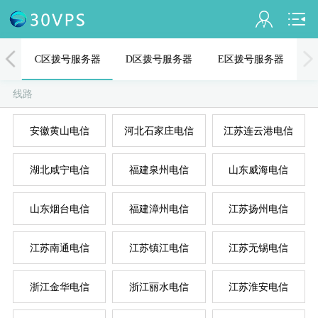
会员名：
器
C区拨号服务器
D区拨号服务器
E区拨号服务器
实名认证
线路
未认证
安徽黄山电信
河北石家庄电信
江苏连云港电信
充值
A
D
B
C
E
湖北咸宁电信
福建泉州电信
山东威海电信
订单管理
进入控制台
山东烟台电信
福建漳州电信
江苏扬州电信
退出
江苏南通电信
江苏镇江电信
江苏无锡电信
浙江金华电信
浙江丽水电信
江苏淮安电信