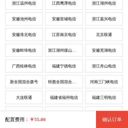
浙江温州电信
江西鹰潭电信
浙江湖州电信
安徽池州电信
安徽宣城电信
浙江嘉兴电信
系统版本
规格
安徽淮北电信
江苏南京电信
北京联通
安徽蚌埠电信
浙江湖州煤山电信
安徽芜湖电信
拨号VPS1型 2108 2核 0.50G
Windows 7 32位流畅版
服
服
广西桂林电信
福建宁德电信
浙江舟山电信
Windows 7 64位流畅版(1G以上)
拨号VPS2型 2109 2核 1G
系统类别
新全国混合拨号
特惠全国混合拨号
河南三门峡电信
拨号VPS3型 2110 4核 2G
Windows XP
大连联通
福建省福州电信
福建三明电信
Windows
拨号VPS4型 2111 4核 4G
Windows 2003
四川省德阳电信
辽宁省锦州电信
苏州电信
Linux
Windows 7 32位完整版 (1G以上)
拨号VPS5型 2203 8核 8G
配置费用：
￥
55.00
确认订单