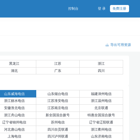
控制台
登 录
免费注册
导出可用资源
黑龙江
江苏
浙江
湖北
广东
四川
山东威海电信
山东烟台电信
福建漳州电信
浙江丽水电信
江苏淮安电信
浙江温州电信
安徽淮北电信
江苏南京电信
北京联通
浙江舟山电信
新全国混合拨号
特惠全国混合拨号
辽宁省锦州电信
苏州电信
辽宁省辽阳联通
河北唐山电信
四川自贡联通
浙江衢州电信
上海电信
四川泸州联通
山东济南电信