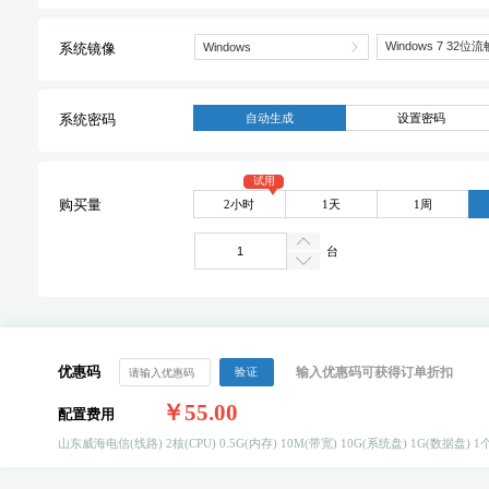
系统镜像
自动生成
设置密码
系统密码
试用
2小时
1天
1周
购买量
台
优惠码
输入优惠码可获得订单折扣
验证
￥55.00
配置费用
山东威海电信(线路)
2核(CPU)
0.5G(内存)
10M(带宽)
10G(系统盘)
1G(数据盘)
1个