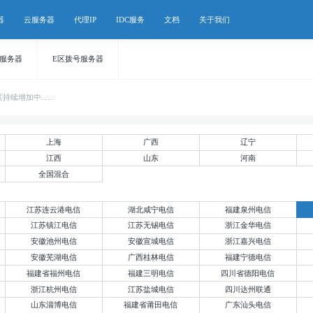
器
云服务器
代理IP
IDC服务
文档
关于我们
号服务器
E区拨号服务器
增加中......
上海
广西
辽宁
江西
山东
河南
全国混合
江苏连云港电信
湖北咸宁电信
福建泉州电信
江苏镇江电信
江苏无锡电信
浙江金华电信
安徽池州电信
安徽宣城电信
浙江嘉兴电信
安徽芜湖电信
广西桂林电信
福建宁德电信
福建省福州电信
福建三明电信
四川省德阳电信
浙江杭州电信
江苏盐城电信
四川达州联通
山东淄博电信
福建省莆田电信
广东汕头电信