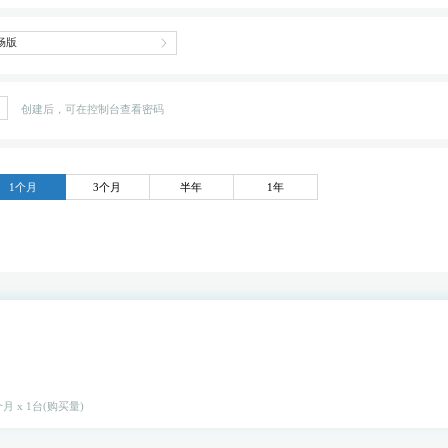
创建后，可在控制台查看密码
1个月
3个月
半年
1年
月 x 1台(购买量)