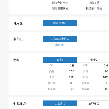
浙江宁波电信
上海联通
湖北襄阳联通
福建莆田电信
默认可用区
可用区
山东威海电信01
宿主机
剩余0台
套餐1
套餐2
套餐
CPU
2核
CPU
2核
内存
0.5G
内存
1G
带宽
10M
带宽
10M
系统盘
10G
系统盘
10G
数据盘
1G
数据盘
1G
自动命名
立即命名
业务标识