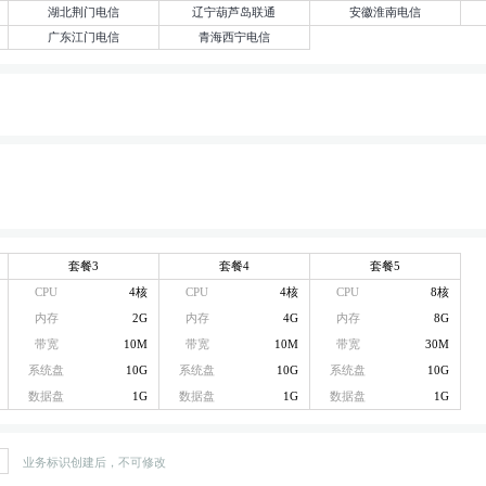
湖北荆门电信
辽宁葫芦岛联通
安徽淮南电信
广东江门电信
青海西宁电信
套餐3
套餐4
套餐5
CPU
4核
CPU
4核
CPU
8核
内存
2G
内存
4G
内存
8G
带宽
10M
带宽
10M
带宽
30M
系统盘
10G
系统盘
10G
系统盘
10G
数据盘
1G
数据盘
1G
数据盘
1G
业务标识创建后，不可修改