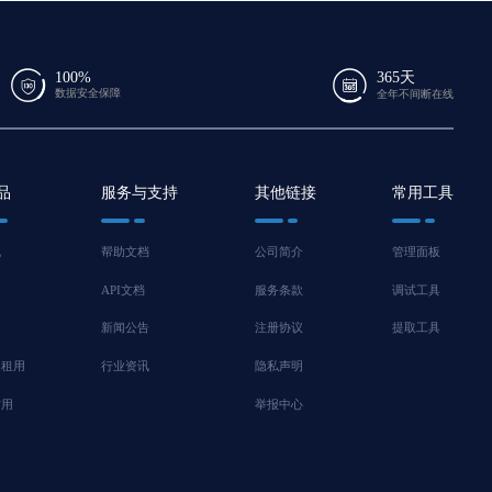
100%
365天
数据安全保障
全年不间断在线
品
服务与支持
其他链接
常用工具
机
帮助文档
公司简介
管理面板
脑
API文档
服务条款
调试工具
新闻公告
注册协议
提取工具
器租用
行业资讯
隐私声明
信用
举报中心