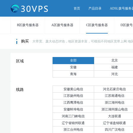
首页
产品目录
ADSL拨号服务
B区拨号服务器
A区拨号服务器
C区拨号服务器
D区拨
购买
大带宽、庞大动态IP池，地区资源丰富，可模拟不同地区宽带上网 地区持续
全部
北京
区域
安徽
福建
青海
河北
安徽黄山电信
河北石家庄电信
线路
江苏扬州电信
江苏南通电信
江西鹰潭电信
浙江湖州电信
安徽蚌埠电信
浙江湖州煤山电信
河南三门峡电信
大连联通
辽宁省锦州联通
辽宁省盘锦联通
浙江台州电信
四川广汉电信