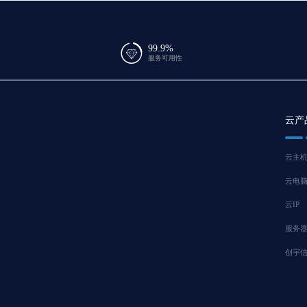
99.9%
服务可用性
云产
云主
云电
云IP
服务
创宇