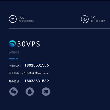
0元
1V1
贴心会员服务
免费试用尝鲜
快狐网络
咨询电话：
电子邮箱：2231296380@qq.com
商务洽谈：
hicon34