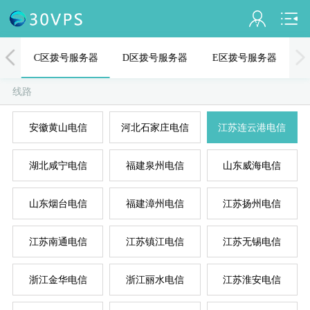
会员名：
器
C区拨号服务器
D区拨号服务器
E区拨号服务器
实名认证
线路
未认证
安徽黄山电信
河北石家庄电信
江苏连云港电信
充值
A
D
B
C
E
湖北咸宁电信
福建泉州电信
山东威海电信
订单管理
进入控制台
山东烟台电信
福建漳州电信
江苏扬州电信
退出
江苏南通电信
江苏镇江电信
江苏无锡电信
浙江金华电信
浙江丽水电信
江苏淮安电信