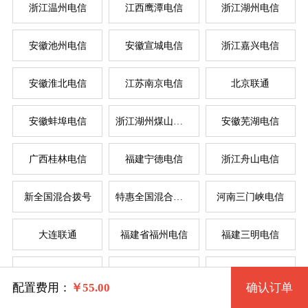
浙江温州电信
江西鹰潭电信
浙江湖州电信
安徽池州电信
安徽宣城电信
浙江嘉兴电信
系统版本
规格
安徽淮北电信
江苏南京电信
北京联通
安徽蚌埠电信
浙江湖州煤山电信
安徽芜湖电信
拨号VPS1型 42 2核 0.50G
Windows 7 32位流畅版
服
服
广西桂林电信
福建宁德电信
浙江舟山电信
Windows 7 64位流畅版(1G以上)
拨号VPS2型 43 2核 1G
系统类别
新全国混合拨号
特惠全国混合拨号
河南三门峡电信
拨号VPS3型 44 4核 2G
Windows XP
大连联通
福建省福州电信
福建三明电信
Windows
拨号VPS4型 45 4核 4G
Windows 2003
四川省德阳电信
辽宁省锦州电信
苏州电信
Linux
Windows 7 32位完整版 (1G以上)
拨号VPS5型 2173 8核 8G
配置费用：
￥
55.00
确认订单