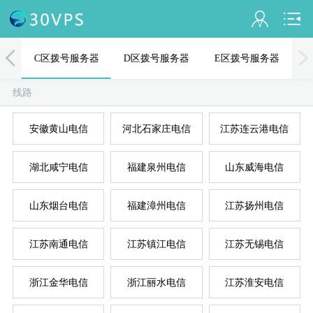
会员名：
器
C区拨号服务器
D区拨号服务器
E区拨号服务器
实名认证
线路
未认证
安徽黄山电信
河北石家庄电信
江苏连云港电信
充值
A
D
B
C
E
湖北咸宁电信
福建泉州电信
山东威海电信
订单管理
进入控制台
山东烟台电信
福建漳州电信
江苏扬州电信
退出
江苏南通电信
江苏镇江电信
江苏无锡电信
浙江金华电信
浙江丽水电信
江苏淮安电信