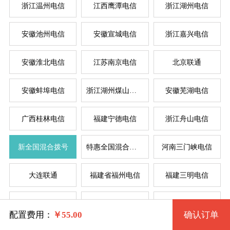
浙江温州电信
江西鹰潭电信
浙江湖州电信
安徽池州电信
安徽宣城电信
浙江嘉兴电信
系统版本
规格
安徽淮北电信
江苏南京电信
北京联通
安徽蚌埠电信
浙江湖州煤山电信
安徽芜湖电信
拨号VPS1型 1195 2核 0.50G
Windows 7 32位流畅版
服
服
广西桂林电信
福建宁德电信
浙江舟山电信
Windows 7 64位流畅版(1G以上)
拨号VPS2型 1196 2核 1G
系统类别
新全国混合拨号
特惠全国混合拨号
河南三门峡电信
拨号VPS3型 1197 4核 2G
Windows XP
大连联通
福建省福州电信
福建三明电信
Windows
拨号VPS4型 1198 4核 4G
Windows 2003
四川省德阳电信
辽宁省锦州电信
苏州电信
Linux
Windows 7 32位完整版 (1G以上)
拨号VPS5型 2171 8核 8G
配置费用：
￥
55.00
确认订单