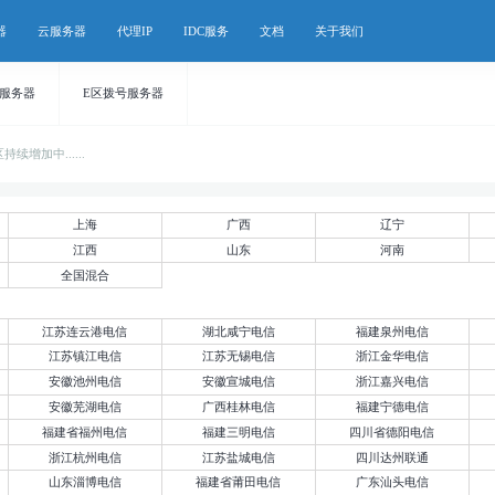
器
云服务器
代理IP
IDC服务
文档
关于我们
号服务器
E区拨号服务器
增加中......
上海
广西
辽宁
江西
山东
河南
全国混合
江苏连云港电信
湖北咸宁电信
福建泉州电信
江苏镇江电信
江苏无锡电信
浙江金华电信
安徽池州电信
安徽宣城电信
浙江嘉兴电信
安徽芜湖电信
广西桂林电信
福建宁德电信
福建省福州电信
福建三明电信
四川省德阳电信
浙江杭州电信
江苏盐城电信
四川达州联通
山东淄博电信
福建省莆田电信
广东汕头电信