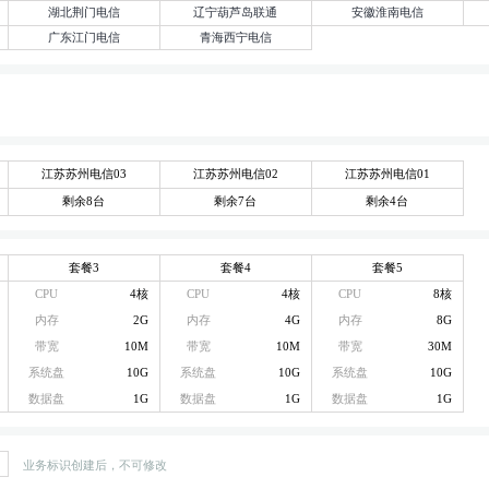
湖北荆门电信
辽宁葫芦岛联通
安徽淮南电信
广东江门电信
青海西宁电信
江苏苏州电信03
江苏苏州电信02
江苏苏州电信01
剩余8台
剩余7台
剩余4台
套餐3
套餐4
套餐5
CPU
4核
CPU
4核
CPU
8核
内存
2G
内存
4G
内存
8G
带宽
10M
带宽
10M
带宽
30M
系统盘
10G
系统盘
10G
系统盘
10G
数据盘
1G
数据盘
1G
数据盘
1G
业务标识创建后，不可修改