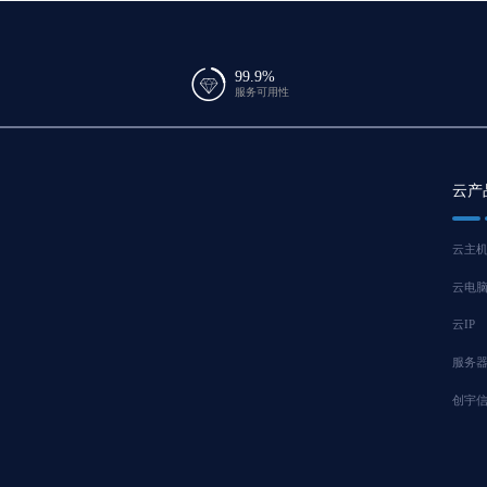
99.9%
服务可用性
云产
云主
云电
云IP
服务
创宇