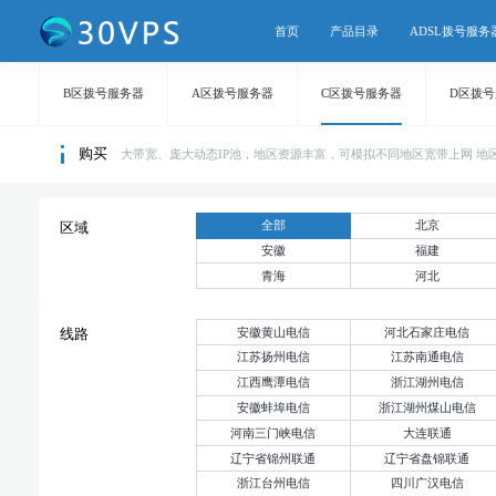
首页
产品目录
ADSL拨号服务
B区拨号服务器
A区拨号服务器
C区拨号服务器
D区拨
购买
大带宽、庞大动态IP池，地区资源丰富，可模拟不同地区宽带上网 地区持续
全部
北京
区域
安徽
福建
青海
河北
安徽黄山电信
河北石家庄电信
线路
江苏扬州电信
江苏南通电信
江西鹰潭电信
浙江湖州电信
安徽蚌埠电信
浙江湖州煤山电信
河南三门峡电信
大连联通
辽宁省锦州联通
辽宁省盘锦联通
浙江台州电信
四川广汉电信