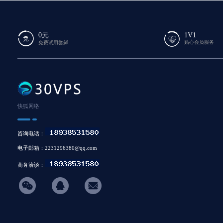
0元
1V1
贴心会员服务
免费试用尝鲜
快狐网络
咨询电话：
电子邮箱：2231296380@qq.com
商务洽谈：
hicon34