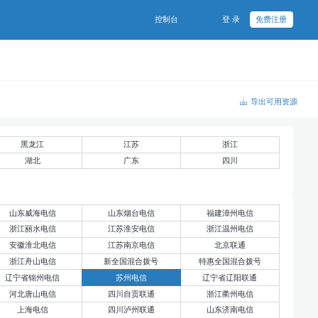
控制台
登 录
免费注册
导出可用资源
黑龙江
江苏
浙江
湖北
广东
四川
山东威海电信
山东烟台电信
福建漳州电信
浙江丽水电信
江苏淮安电信
浙江温州电信
安徽淮北电信
江苏南京电信
北京联通
浙江舟山电信
新全国混合拨号
特惠全国混合拨号
辽宁省锦州电信
苏州电信
辽宁省辽阳联通
河北唐山电信
四川自贡联通
浙江衢州电信
上海电信
四川泸州联通
山东济南电信