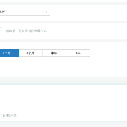
创建后，可在控制台查看密码
1个月
3个月
半年
1年
x 1台(购买量)