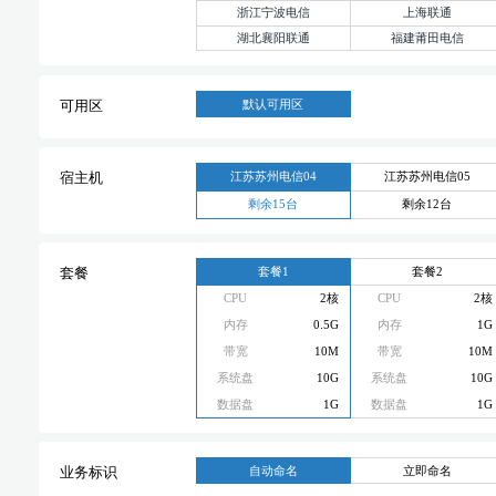
浙江宁波电信
上海联通
湖北襄阳联通
福建莆田电信
默认可用区
可用区
江苏苏州电信04
江苏苏州电信05
宿主机
剩余15台
剩余12台
套餐1
套餐2
套餐
CPU
2核
CPU
2核
内存
0.5G
内存
1G
带宽
10M
带宽
10M
系统盘
10G
系统盘
10G
数据盘
1G
数据盘
1G
自动命名
立即命名
业务标识