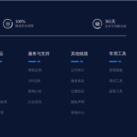
100%
365天
数据安全保障
全年不间断在线
品
服务与支持
其他链接
常用工具
机
帮助文档
公司简介
管理面板
脑
API文档
服务条款
调试工具
新闻公告
注册协议
提取工具
器租用
行业资讯
隐私声明
信用
举报中心