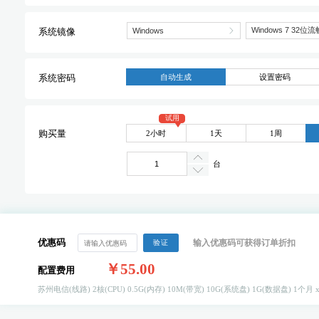
系统镜像
自动生成
设置密码
系统密码
试用
2小时
1天
1周
购买量
台
优惠码
输入优惠码可获得订单折扣
验证
￥55.00
配置费用
苏州电信(线路)
2核(CPU)
0.5G(内存)
10M(带宽)
10G(系统盘)
1G(数据盘)
1个月 