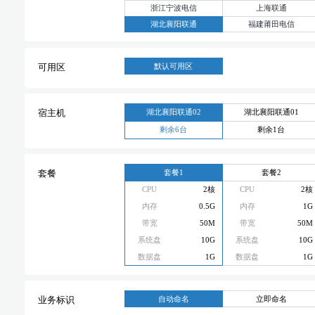
浙江宁波电信
上海联通
湖北襄阳联通
福建莆田电信
默认可用区
可用区
湖北襄阳联通02
湖北襄阳联通01
宿主机
剩余6台
剩余1台
套餐1
套餐2
套餐
CPU
2核
CPU
2核
内存
0.5G
内存
1G
带宽
50M
带宽
50M
系统盘
10G
系统盘
10G
数据盘
1G
数据盘
1G
自动命名
立即命名
业务标识