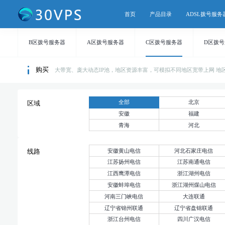
首页
产品目录
ADSL拨号服务
B区拨号服务器
A区拨号服务器
C区拨号服务器
D区拨
购买
大带宽、庞大动态IP池，地区资源丰富，可模拟不同地区宽带上网 地区持续
全部
北京
区域
安徽
福建
青海
河北
安徽黄山电信
河北石家庄电信
线路
江苏扬州电信
江苏南通电信
江西鹰潭电信
浙江湖州电信
安徽蚌埠电信
浙江湖州煤山电信
河南三门峡电信
大连联通
辽宁省锦州联通
辽宁省盘锦联通
浙江台州电信
四川广汉电信