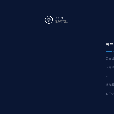
99.9%
服务可用性
云产
云主
云电
云IP
服务
创宇