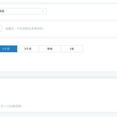
创建后，可在控制台查看密码
1个月
3个月
半年
1年
月 x 1台(购买量)