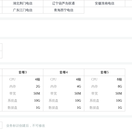
湖北荆门电信
辽宁葫芦岛联通
安徽淮南电信
广东江门电信
青海西宁电信
套餐3
套餐4
套餐5
CPU
4核
CPU
4核
CPU
8核
内存
2G
内存
4G
内存
8G
带宽
50M
带宽
50M
带宽
50M
系统盘
10G
系统盘
10G
系统盘
10G
数据盘
1G
数据盘
1G
数据盘
1G
业务标识创建后，不可修改