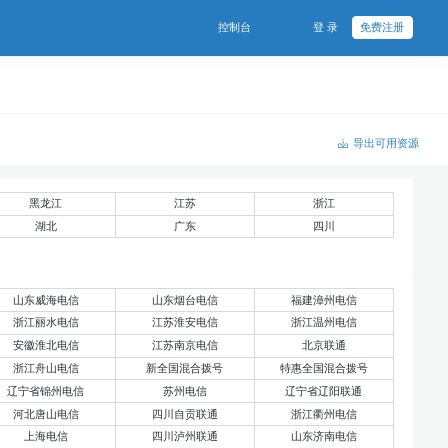
控制台
登 录
免费注册
导出可用资源
黑龙江
江苏
浙江
湖北
广东
四川
山东威海电信
山东烟台电信
福建漳州电信
浙江丽水电信
江苏淮安电信
浙江温州电信
安徽淮北电信
江苏南京电信
北京联通
浙江舟山电信
新全国混合拨号
特惠全国混合拨号
辽宁省锦州电信
苏州电信
辽宁省辽阳联通
河北唐山电信
四川自贡联通
浙江衢州电信
上海电信
四川泸州联通
山东济南电信