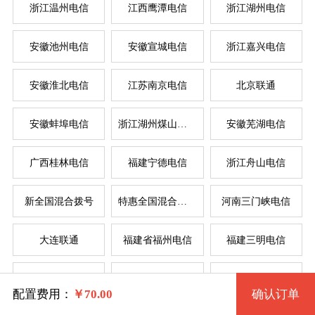
浙江温州电信
江西鹰潭电信
浙江湖州电信
安徽池州电信
安徽宣城电信
浙江嘉兴电信
系统版本
规格
安徽淮北电信
江苏南京电信
北京联通
安徽蚌埠电信
浙江湖州煤山电信
安徽芜湖电信
拨号VPS1型 2215 2核 0.50G
Windows 7 32位流畅版
服
服
广西桂林电信
福建宁德电信
浙江舟山电信
Windows 7 64位流畅版(1G以上)
拨号VPS2型 2216 2核 1G
系统类别
新全国混合拨号
特惠全国混合拨号
河南三门峡电信
拨号VPS3型 2217 4核 2G
Windows XP
大连联通
福建省福州电信
福建三明电信
Windows
拨号VPS4型 2218 4核 4G
Windows 2003
四川省德阳电信
辽宁省锦州电信
苏州电信
Linux
Windows 7 32位完整版 (1G以上)
拨号VPS5型 2219 8核 8G
配置费用：
￥
70.00
确认订单