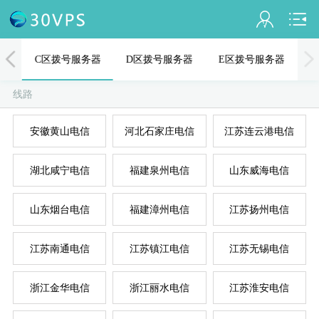
会员名：
器
C区拨号服务器
D区拨号服务器
E区拨号服务器
实名认证
线路
未认证
安徽黄山电信
河北石家庄电信
江苏连云港电信
充值
A
D
B
C
E
湖北咸宁电信
福建泉州电信
山东威海电信
订单管理
进入控制台
山东烟台电信
福建漳州电信
江苏扬州电信
退出
江苏南通电信
江苏镇江电信
江苏无锡电信
浙江金华电信
浙江丽水电信
江苏淮安电信