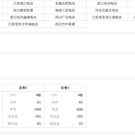
江苏镇江电信
安徽合肥电信
浙江绍兴电信
四川雅安联通
海南三亚电信
河北石家庄电信
浙江绍兴越城电信
四川广汉电信
江苏淮安清江浦电信
江苏淮安大学城电信
四川巴中联通
套餐3
套餐4
CPU
4核
CPU
4核
内存
2G
内存
4G
带宽
30M
带宽
30M
系统盘
10G
系统盘
10G
数据盘
4G
数据盘
5G