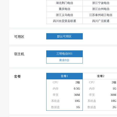
湖北荆门电信
浙江宁波电信
重庆电信
浙江台州电信
浙江义乌电信
江苏泰州靖江电信
四川自贡荣县联通
四川广元联通
默认可用区
可用区
三明电信001
宿主机
剩余9台
套餐1
套餐2
套餐
CPU
2核
CPU
2核
内存
0.5G
内存
1G
带宽
30M
带宽
30M
系统盘
10G
系统盘
10G
数据盘
1G
数据盘
2G