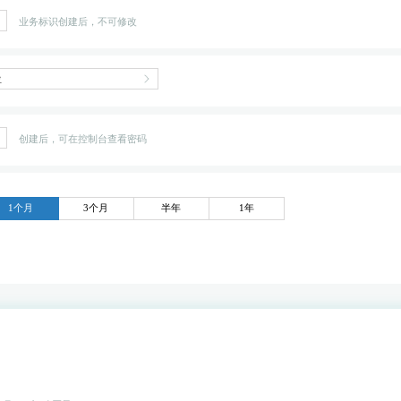
业务标识创建后，不可修改
创建后，可在控制台查看密码
1个月
3个月
半年
1年