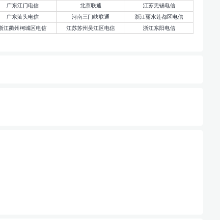
广东江门电信
北京联通
江苏无锡电信
广东汕头电信
河南三门峡联通
浙江丽水莲都区电信
浙江衢州柯城区电信
江苏苏州吴江区电信
浙江东阳电信