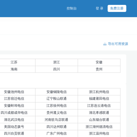
控制台
登 录
免费注册
导出可用资源
江苏
浙江
安徽
海南
四川
贵州
安徽池州电信
安徽铜陵电信
浙江杭州电信
江苏宿迁电信
辽宁鞍山联通
福建莆田电信
安徽蚌埠电信
江苏徐州电信
江苏连云港电信
四川成都成华电信
贵州遵义电信
湖北孝感联通
湖北武汉电信
河南驻马店联通
山东烟台联通
美国动态拨号
四川达州联通
浙江湖州德清电信
四川自贡联通
广东广州电信
浙江温州电信