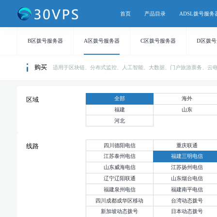
首页
产品目录
ADSL拨号服务
B区拨号服务器
A区拨号服务器
C区拨号服务器
D区拨
购买
适用于区块链、分布式监控、人工智能、大数据、门户旅游票务、云
全部
海外
区域
福建
山东
河北
四川德阳电信
重庆联通
线路
江苏泰州电信
福建三明电信
山东威海电信
江苏扬州电信
辽宁辽阳联通
山东烟台电信
福建泉州电信
福建南平电信
四川成都成华区移动
台湾动态拨号
新加坡动态拨号
日本动态拨号