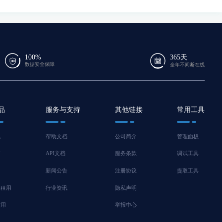
100%
365天
数据安全保障
全年不间断在线
品
服务与支持
其他链接
常用工具
机
帮助文档
公司简介
管理面板
脑
API文档
服务条款
调试工具
新闻公告
注册协议
提取工具
器租用
行业资讯
隐私声明
信用
举报中心