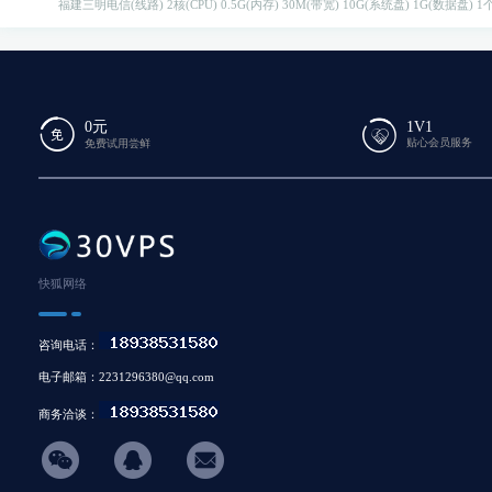
福建三明电信(线路)
2核(CPU)
0.5G(内存)
30M(带宽)
10G(系统盘)
1G(数据盘)
1个
0元
1V1
贴心会员服务
免费试用尝鲜
快狐网络
咨询电话：
电子邮箱：2231296380@qq.com
商务洽谈：
hicon34