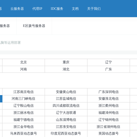
器
云服务器
代理IP
IDC服务
文档
关于我们
号服务器
E区拨号服务器
电脑等运用部署
北京
重庆
辽宁
河南
湖北
广东
江苏南京电信
安徽黄山电信
广东深圳电信
河南三门峡电信
江苏盐城电信
安徽淮北电信
辽宁鞍山电信
四川成都双流电信
浙江衢州电信
浙江丽水电信
辽宁大连联通
福建漳州电信
福建宁德电信
山东淄博电信
辽宁锦州电信
浙江金华电信
江苏淮安电信
浙江省湖州电信
马来西亚动态拨号
印度尼西亚动态拨号
英国动态拨号