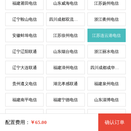
福建莆田电信
山东威海电信
江苏扬州电信
辽宁鞍山电信
四川成都双流电信
浙江衢州电信
系统版本
安徽蚌埠电信
江苏徐州电信
江苏连云港电信
规格
辽宁辽阳联通
山东烟台电信
浙江丽水电信
Windows 2003 32位
服
服
辽宁大连联通
福建漳州电信
四川成都成华电信
拨号VPS1型 533 2核 0.50G
Windows 2003 32位(VNC)
系统类别
贵州遵义电信
湖北孝感联通
福建泉州电信
拨号VPS2型 534 2核 1G
Windows XP 32位
福建南平电信
福建宁德电信
山东淄博电信
拨号VPS3型 535 4核 2G
Windows
Windows XP 32位(VNC)
辽宁锦州电信
湖北武汉电信
河南驻马店联通
拨号VPS4型 536 4核 4G
Linux
Windows 7 32位
配置费用：
￥
65.00
确认订单