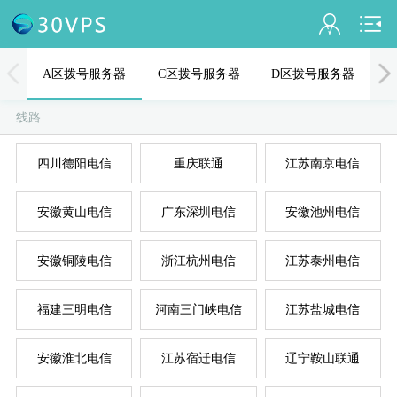
会员名：
A区拨号服务器
C区拨号服务器
D区拨号服务器
实名认证
线路
未认证
四川德阳电信
重庆联通
江苏南京电信
充值
A
D
B
C
E
安徽黄山电信
广东深圳电信
安徽池州电信
订单管理
进入控制台
安徽铜陵电信
浙江杭州电信
江苏泰州电信
退出
福建三明电信
河南三门峡电信
江苏盐城电信
安徽淮北电信
江苏宿迁电信
辽宁鞍山联通