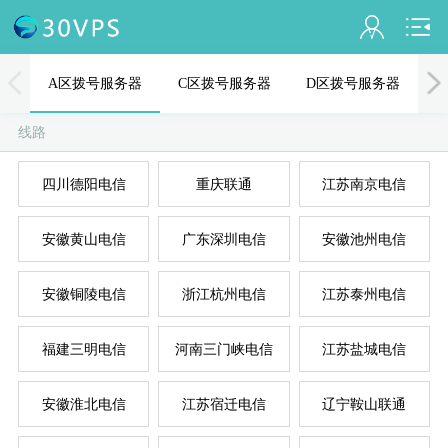
会员名：
A区拨号服务器
C区拨号服务器
D区拨号服务器
实名认证
线路
未认证
四川德阳电信
重庆联通
江苏南京电信
充值
A
D
B
C
E
安徽黄山电信
广东深圳电信
安徽池州电信
订单管理
进入控制台
安徽铜陵电信
浙江杭州电信
江苏泰州电信
退出
福建三明电信
河南三门峡电信
江苏盐城电信
安徽淮北电信
江苏宿迁电信
辽宁鞍山联通