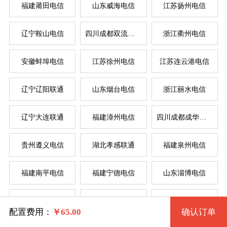
福建莆田电信
山东威海电信
江苏扬州电信
辽宁鞍山电信
四川成都双流电信
浙江衢州电信
系统版本
安徽蚌埠电信
江苏徐州电信
江苏连云港电信
规格
辽宁辽阳联通
山东烟台电信
浙江丽水电信
Windows 2003 32位
服
服
辽宁大连联通
福建漳州电信
四川成都成华电信
拨号VPS1型 513 2核 0.50G
Windows 2003 32位(VNC)
系统类别
贵州遵义电信
湖北孝感联通
福建泉州电信
拨号VPS2型 514 2核 1G
Windows XP 32位
福建南平电信
福建宁德电信
山东淄博电信
拨号VPS3型 515 4核 2G
Windows
Windows XP 32位(VNC)
辽宁锦州电信
湖北武汉电信
河南驻马店联通
拨号VPS4型 516 4核 4G
Linux
Windows 7 32位
配置费用：
￥
65.00
确认订单