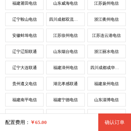
福建莆田电信
山东威海电信
江苏扬州电信
辽宁鞍山电信
四川成都双流电信
浙江衢州电信
系统版本
安徽蚌埠电信
江苏徐州电信
江苏连云港电信
规格
辽宁辽阳联通
山东烟台电信
浙江丽水电信
Windows 2003 32位
服
服
辽宁大连联通
福建漳州电信
四川成都成华电信
拨号VPS1型 1137 2核 0.50G
Windows 2003 32位(VNC)
系统类别
贵州遵义电信
湖北孝感联通
福建泉州电信
拨号VPS2型 1138 2核 1G
Windows XP 32位
福建南平电信
福建宁德电信
山东淄博电信
拨号VPS3型 1139 4核 2G
Windows
Windows XP 32位(VNC)
辽宁锦州电信
湖北武汉电信
河南驻马店联通
拨号VPS4型 1140 4核 4G
Linux
Windows 7 32位
配置费用：
￥
65.00
确认订单