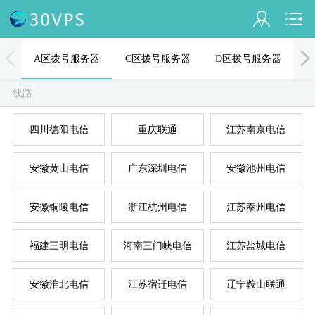
会员名：
A区拨号服务器
C区拨号服务器
D区拨号服务器
实名认证
线路
未认证
四川德阳电信
重庆联通
江苏南京电信
充值
A
D
B
C
E
安徽黄山电信
广东深圳电信
安徽池州电信
订单管理
进入控制台
安徽铜陵电信
浙江杭州电信
江苏泰州电信
退出
福建三明电信
河南三门峡电信
江苏盐城电信
安徽淮北电信
江苏宿迁电信
辽宁鞍山联通