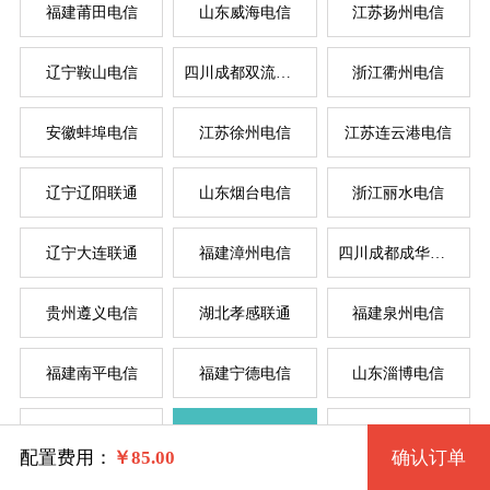
福建莆田电信
山东威海电信
江苏扬州电信
辽宁鞍山电信
四川成都双流电信
浙江衢州电信
系统版本
安徽蚌埠电信
江苏徐州电信
江苏连云港电信
规格
辽宁辽阳联通
山东烟台电信
浙江丽水电信
Windows 2003 32位
服
服
辽宁大连联通
福建漳州电信
四川成都成华电信
拨号VPS1型 1016 2核 0.50G
Windows 2003 32位(VNC)
系统类别
贵州遵义电信
湖北孝感联通
福建泉州电信
拨号VPS2型 1017 2核 1G
Windows XP 32位
福建南平电信
福建宁德电信
山东淄博电信
拨号VPS3型 1018 4核 2G
Windows
Windows XP 32位(VNC)
辽宁锦州电信
湖北武汉电信
河南驻马店联通
拨号VPS4型 1019 4核 4G
Linux
Windows 7 32位
配置费用：
￥
85.00
确认订单