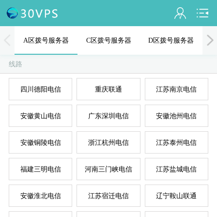
会员名：
A区拨号服务器
C区拨号服务器
D区拨号服务器
实名认证
线路
未认证
四川德阳电信
重庆联通
江苏南京电信
充值
A
D
B
C
E
安徽黄山电信
广东深圳电信
安徽池州电信
订单管理
进入控制台
安徽铜陵电信
浙江杭州电信
江苏泰州电信
退出
福建三明电信
河南三门峡电信
江苏盐城电信
安徽淮北电信
江苏宿迁电信
辽宁鞍山联通