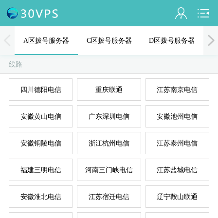
会员名：
A区拨号服务器
C区拨号服务器
D区拨号服务器
实名认证
线路
未认证
四川德阳电信
重庆联通
江苏南京电信
充值
A
D
B
C
E
安徽黄山电信
广东深圳电信
安徽池州电信
订单管理
进入控制台
安徽铜陵电信
浙江杭州电信
江苏泰州电信
退出
福建三明电信
河南三门峡电信
江苏盐城电信
安徽淮北电信
江苏宿迁电信
辽宁鞍山联通