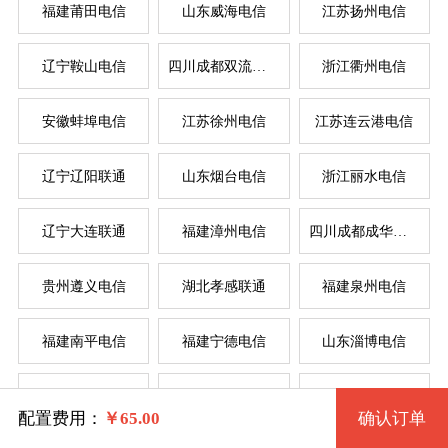
福建莆田电信
山东威海电信
江苏扬州电信
辽宁鞍山电信
四川成都双流电信
浙江衢州电信
系统版本
安徽蚌埠电信
江苏徐州电信
江苏连云港电信
规格
辽宁辽阳联通
山东烟台电信
浙江丽水电信
Windows 2003 32位
服
服
辽宁大连联通
福建漳州电信
四川成都成华电信
拨号VPS1型 1053 2核 0.50G
Windows 2003 32位(VNC)
系统类别
贵州遵义电信
湖北孝感联通
福建泉州电信
拨号VPS2型 1054 2核 1G
Windows XP 32位
福建南平电信
福建宁德电信
山东淄博电信
拨号VPS3型 1055 4核 2G
Windows
Windows XP 32位(VNC)
辽宁锦州电信
湖北武汉电信
河南驻马店联通
拨号VPS4型 1056 4核 4G
Linux
Windows 7 32位
配置费用：
￥
65.00
确认订单