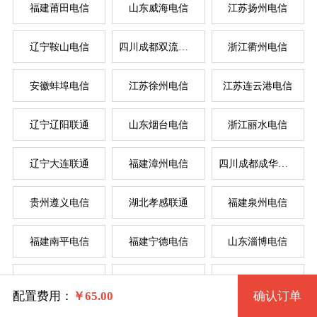
福建莆田电信
山东威海电信
江苏扬州电信
辽宁鞍山电信
四川成都双流电信
浙江衢州电信
系统版本
安徽蚌埠电信
江苏徐州电信
江苏连云港电信
规格
辽宁辽阳联通
山东烟台电信
浙江丽水电信
Windows 2003 32位
服
服
辽宁大连联通
福建漳州电信
四川成都成华电信
拨号VPS1型 207 2核 0.50G
Windows 2003 32位(VNC)
系统类别
贵州遵义电信
湖北孝感联通
福建泉州电信
拨号VPS2型 208 2核 1G
Windows XP 32位
福建南平电信
福建宁德电信
山东淄博电信
拨号VPS3型 209 4核 2G
Windows
Windows XP 32位(VNC)
辽宁锦州电信
湖北武汉电信
河南驻马店联通
拨号VPS4型 210 4核 4G
Linux
Windows 7 32位
配置费用：
￥
65.00
确认订单