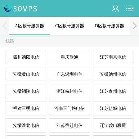
会员名：
A区拨号服务器
C区拨号服务器
D区拨号服务器
实名认证
线路
未认证
四川德阳电信
重庆联通
江苏南京电信
充值
A
D
B
C
E
安徽黄山电信
广东深圳电信
安徽池州电信
订单管理
进入控制台
安徽铜陵电信
浙江杭州电信
江苏泰州电信
退出
福建三明电信
河南三门峡电信
江苏盐城电信
安徽淮北电信
江苏宿迁电信
辽宁鞍山联通