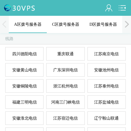
会员名：
A区拨号服务器
C区拨号服务器
D区拨号服务器
实名认证
线路
未认证
四川德阳电信
重庆联通
江苏南京电信
充值
A
D
B
C
E
安徽黄山电信
广东深圳电信
安徽池州电信
订单管理
进入控制台
安徽铜陵电信
浙江杭州电信
江苏泰州电信
退出
福建三明电信
河南三门峡电信
江苏盐城电信
安徽淮北电信
江苏宿迁电信
辽宁鞍山联通