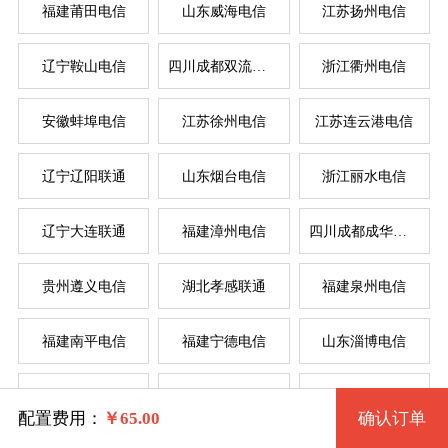
福建莆田电信
山东威海电信
江苏扬州电信
辽宁鞍山电信
四川成都双流电信
浙江衢州电信
系统版本
安徽蚌埠电信
江苏徐州电信
江苏连云港电信
规格
辽宁辽阳联通
山东烟台电信
浙江丽水电信
Windows 2003 32位
服
服
辽宁大连联通
福建漳州电信
四川成都成华电信
拨号VPS1型 280 2核 0.50G
Windows 2003 32位(VNC)
系统类别
贵州遵义电信
湖北孝感联通
福建泉州电信
拨号VPS2型 281 2核 1G
Windows XP 32位
福建南平电信
福建宁德电信
山东淄博电信
拨号VPS3型 282 4核 2G
Windows
Windows XP 32位(VNC)
辽宁锦州电信
湖北武汉电信
河南驻马店联通
拨号VPS4型 283 4核 4G
Linux
Windows 7 32位
配置费用：
￥
65.00
确认订单