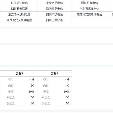
江苏镇江电信
安徽合肥电信
浙江绍兴电信
四川雅安联通
海南三亚电信
河北石家庄电信
浙江绍兴越城电信
四川广汉电信
江苏淮安清江浦电信
江苏淮安大学城电信
四川巴中联通
套餐3
套餐4
CPU
4核
CPU
4核
内存
2G
内存
4G
带宽
30M
带宽
30M
系统盘
10G
系统盘
10G
数据盘
4G
数据盘
5G