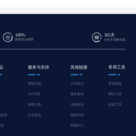
100%
365天
数据安全保障
全年不间断在线
品
服务与支持
其他链接
常用工具
机
帮助文档
公司简介
管理面板
脑
API文档
服务条款
调试工具
新闻公告
注册协议
提取工具
器租用
行业资讯
隐私声明
信用
举报中心