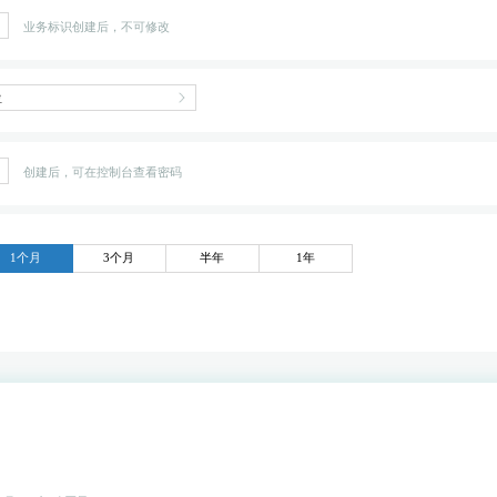
业务标识创建后，不可修改
创建后，可在控制台查看密码
1个月
3个月
半年
1年