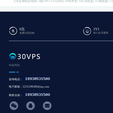
江苏盐城电信(线路)
2核(CPU)
0.5G(内存)
30M(带宽)
10G(系统盘)
1G(数据盘)
1个
0元
1V1
贴心会员服务
免费试用尝鲜
快狐网络
咨询电话：
电子邮箱：2231296380@qq.com
商务洽谈：
hicon34