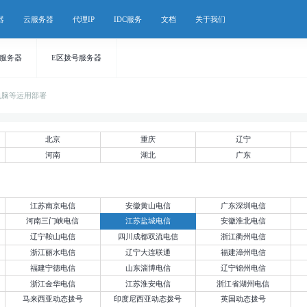
器
云服务器
代理IP
IDC服务
文档
关于我们
号服务器
E区拨号服务器
电脑等运用部署
北京
重庆
辽宁
河南
湖北
广东
江苏南京电信
安徽黄山电信
广东深圳电信
河南三门峡电信
江苏盐城电信
安徽淮北电信
辽宁鞍山电信
四川成都双流电信
浙江衢州电信
浙江丽水电信
辽宁大连联通
福建漳州电信
福建宁德电信
山东淄博电信
辽宁锦州电信
浙江金华电信
江苏淮安电信
浙江省湖州电信
马来西亚动态拨号
印度尼西亚动态拨号
英国动态拨号