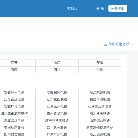
控制台
登 录
免费注册
导出可用资源
江苏
浙江
安徽
海南
四川
贵州
安徽池州电信
安徽铜陵电信
浙江杭州电信
江苏宿迁电信
辽宁鞍山联通
福建莆田电信
安徽蚌埠电信
江苏徐州电信
江苏连云港电信
四川成都成华电信
贵州遵义电信
湖北孝感联通
湖北武汉电信
河南驻马店联通
山东烟台联通
美国动态拨号
四川达州联通
浙江湖州德清电信
四川自贡联通
广东广州电信
浙江温州电信