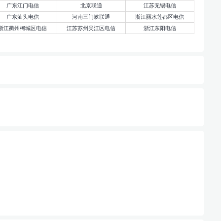
广东江门电信
北京联通
江苏无锡电信
广东汕头电信
河南三门峡联通
浙江丽水莲都区电信
浙江衢州柯城区电信
江苏苏州吴江区电信
浙江东阳电信