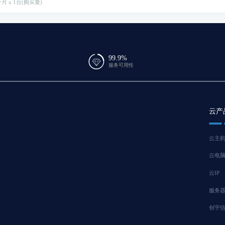
月 x 1台(购买量)
99.9%
服务可用性
云产
云主
云电
云IP
服务
创宇