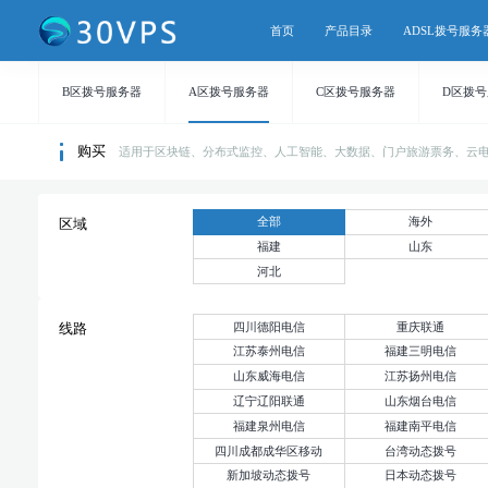
首页
产品目录
ADSL拨号服务
B区拨号服务器
A区拨号服务器
C区拨号服务器
D区拨
购买
适用于区块链、分布式监控、人工智能、大数据、门户旅游票务、云
全部
海外
区域
福建
山东
河北
四川德阳电信
重庆联通
线路
江苏泰州电信
福建三明电信
山东威海电信
江苏扬州电信
辽宁辽阳联通
山东烟台电信
福建泉州电信
福建南平电信
四川成都成华区移动
台湾动态拨号
新加坡动态拨号
日本动态拨号