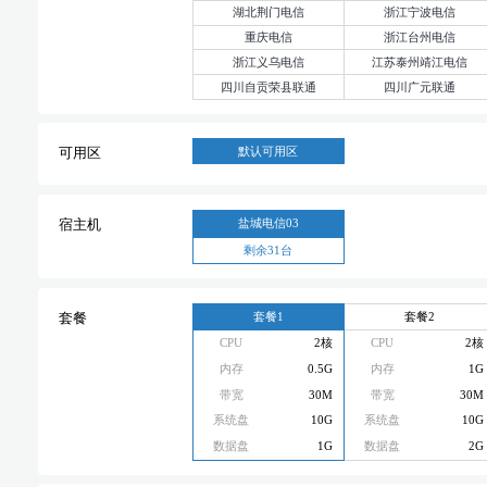
湖北荆门电信
浙江宁波电信
重庆电信
浙江台州电信
浙江义乌电信
江苏泰州靖江电信
四川自贡荣县联通
四川广元联通
默认可用区
可用区
盐城电信03
宿主机
剩余31台
套餐1
套餐2
套餐
CPU
2核
CPU
2核
内存
0.5G
内存
1G
带宽
30M
带宽
30M
系统盘
10G
系统盘
10G
数据盘
1G
数据盘
2G